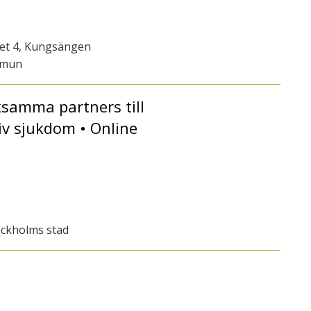
get 4, Kungsängen
mmun
ksamma partners till
iv sjukdom • Online
ockholms stad