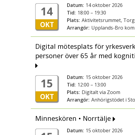
Datum:
14 oktober 2026
14
Tid:
18:00 – 19:30
Plats:
Aktivitetsrummet, Tor
OKT
Arrangör:
Upplands-Bro ko
Digital mötesplats för yrkesver
personer över 65 år med kognit
Datum:
15 oktober 2026
15
Tid:
12:00 – 13:00
Plats:
Digitalt via Zoom
OKT
Arrangör:
Anhörigstödet i St
Minneskören • Norrtälje
Datum:
15 oktober 2026