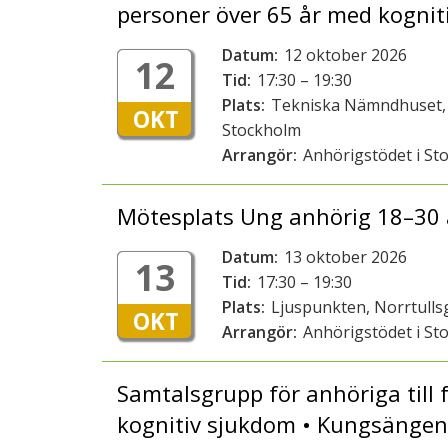
personer över 65 år med kognit
Datum:
12 oktober 2026
12
Tid:
17:30 – 19:30
Plats:
Tekniska Nämndhuset, 
OKT
Stockholm
Arrangör:
Anhörigstödet i St
Mötesplats Ung anhörig 18–30 
Datum:
13 oktober 2026
13
Tid:
17:30 – 19:30
Plats:
Ljuspunkten, Norrtull
OKT
Arrangör:
Anhörigstödet i St
Samtalsgrupp för anhöriga till 
kognitiv sjukdom • Kungsänge