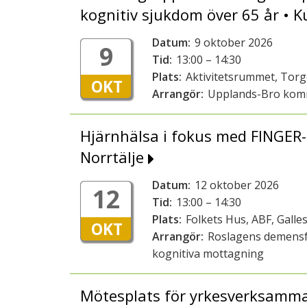
kognitiv sjukdom över 65 år •
Datum:
9 oktober 2026
9
Tid:
13:00 – 14:30
Plats:
Aktivitetsrummet, Tor
OKT
Arrangör:
Upplands-Bro ko
Hjärnhälsa i fokus med FINGER-
Norrtälje
Datum:
12 oktober 2026
12
Tid:
13:00 – 14:30
Plats:
Folkets Hus, ABF, Galles
OKT
Arrangör:
Roslagens demensf
kognitiva mottagning
Mötesplats för yrkesverksamma 