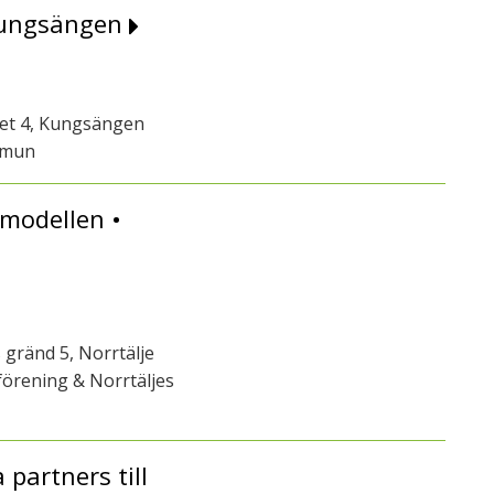
 Kungsängen
get 4, Kungsängen
mmun
modellen •
 gränd 5, Norrtälje
örening & Norrtäljes
partners till