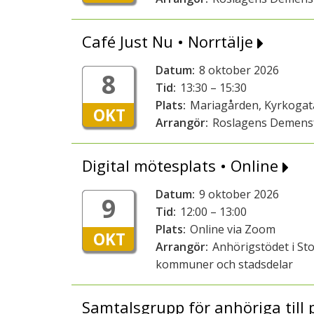
Café Just Nu • Norrtälje
Datum:
8 oktober 2026
8
Tid:
13:30 – 15:30
Plats:
Mariagården, Kyrkogata
OKT
Arrangör:
Roslagens Demens
Digital mötesplats • Online
Datum:
9 oktober 2026
9
Tid:
12:00 – 13:00
Plats:
Online via Zoom
OKT
Arrangör:
Anhörigstödet i St
kommuner och stadsdelar
Samtalsgrupp för anhöriga till