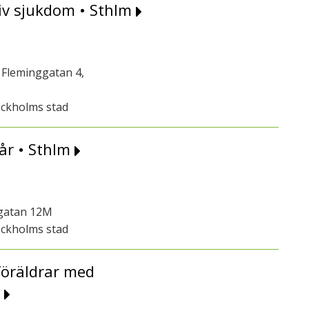
iv sjukdom • Sthlm
Fleminggatan 4,
ockholms stad
år • Sthlm
sgatan 12M
ockholms stad
föräldrar med
n