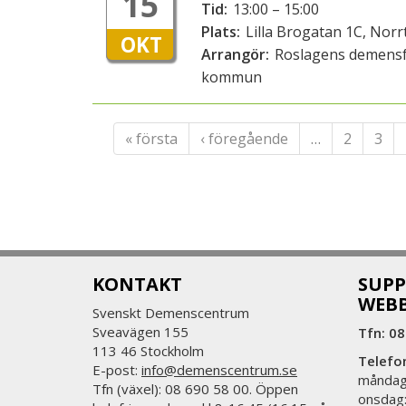
15
Tid:
13:00 – 15:00
Plats:
Lilla Brogatan 1C, Norrt
OKT
Arrangör:
Roslagens demensf
kommun
« första
‹ föregående
…
2
3
KONTAKT
SUPP
WEB
Svenskt Demenscentrum
Sveavägen 155
Tfn: 08
113 46 Stockholm
Telefo
E-post:
info@demenscentrum.se
måndag:
Tfn (växel): 08 690 58 00. Öppen
onsdag: