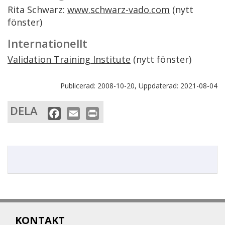
Rita Schwarz:
www.schwarz-vado.com
(nytt
fönster)
Internationellt
Validation Training Institute
(nytt fönster)
Publicerad:
2008-10-20,
Uppdaterad:
2021-08-04
DELA
F
E
P
a
m
r
c
a
i
e
i
n
b
l
t
o
o
k
KONTAKT