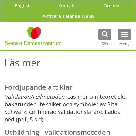
H
English
Kontakt
Om oss
o
p
Aktivera Talande Webb
p
a
t
Tog
i
navi
Sök
Meny
l
l
h
Läs mer
u
v
u
d
Fördjupande artiklar
i
n
Validation/Feilmetoden
. Läs mer om teoretiska
n
bakgrunden, tekniker och symboler av Rita
e
Schwarz, certifierad validationslärare.
Ladda
h
å
ned
(pdf, 5 sid)
l
l
Utbildning i validationsmetoden