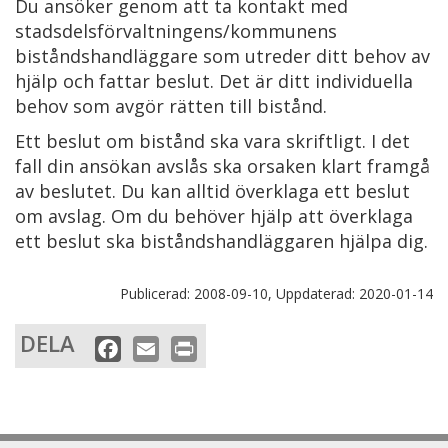
Du ansöker genom att ta kontakt med
stadsdelsförvaltningens/kommunens
biståndshandläggare som utreder ditt behov av
hjälp och fattar beslut. Det är ditt individuella
behov som avgör rätten till bistånd.
Ett beslut om bistånd ska vara skriftligt. I det
fall din ansökan avslås ska orsaken klart framgå
av beslutet. Du kan alltid överklaga ett beslut
om avslag. Om du behöver hjälp att överklaga
ett beslut ska biståndshandläggaren hjälpa dig.
Publicerad:
2008-09-10,
Uppdaterad:
2020-01-14
DELA
F
E
P
a
m
r
c
a
i
e
i
n