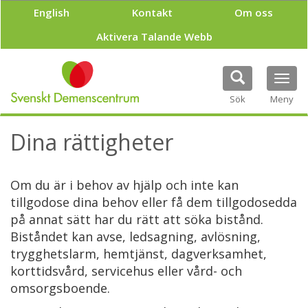
H
English
Kontakt
Om oss
o
p
Aktivera Talande Webb
p
a
t
Tog
i
navi
Sök
Meny
l
l
h
Dina rättigheter
u
v
u
Om du är i behov av hjälp och inte kan
d
i
tillgodose dina behov eller få dem tillgodosedda
n
på annat sätt har du rätt att söka bistånd.
n
Biståndet kan avse, ledsagning, avlösning,
e
trygghetslarm, hemtjänst, dagverksamhet,
h
å
korttidsvård, servicehus eller vård- och
l
omsorgsboende.
l