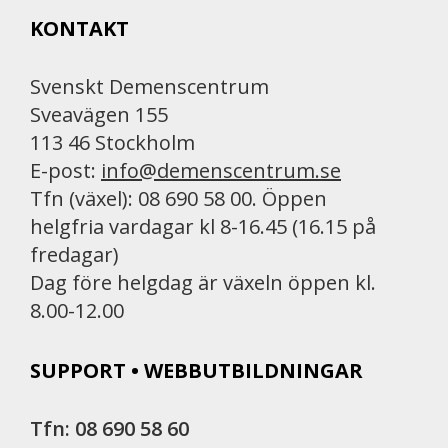
b
l
t
KONTAKT
o
o
k
Svenskt Demenscentrum
Sveavägen 155
113 46 Stockholm
E-post:
info@demenscentrum.se
Tfn (växel): 08 690 58 00. Öppen
helgfria vardagar kl 8-16.45 (16.15 på
fredagar)
Dag före helgdag är växeln öppen kl.
8.00-12.00
SUPPORT • WEBBUTBILDNINGAR
Tfn: 08 690 58 60