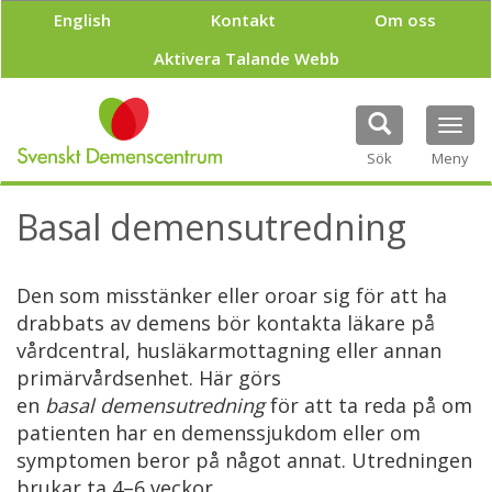
H
English
Kontakt
Om oss
o
p
Aktivera Talande Webb
p
a
t
Tog
i
navi
Sök
Meny
l
l
h
Basal demensutredning
u
v
u
Den som misstänker eller oroar sig för att ha
d
i
drabbats av demens bör kontakta läkare på
n
vårdcentral, husläkarmottagning eller annan
n
primärvårdsenhet. Här görs
e
en
basal demensutredning
för att ta reda på om
h
å
patienten har en demenssjukdom eller om
l
symptomen beror på något annat. Utredningen
l
brukar ta 4–6 veckor.