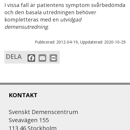
I vissa fall är patientens symptom svårbedömda
och den basala utredningen behöver
kompletteras med en
utvidgad
demensutredning
.
Publicerad:
2012-04-19,
Uppdaterad:
2020-10-29
DELA
F
E
P
a
m
r
c
a
i
e
i
n
b
l
t
KONTAKT
o
o
k
Svenskt Demenscentrum
Sveavägen 155
113 46 Stockholm