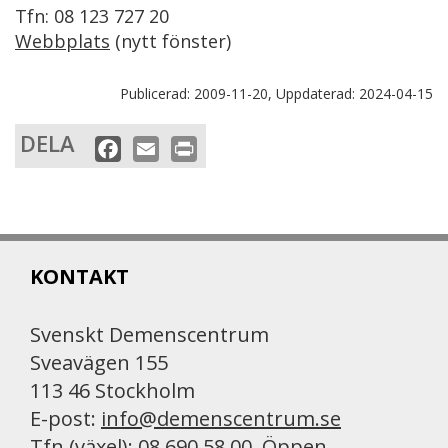
Tfn: 08 123 727 20
Webbplats
(nytt fönster)
Publicerad:
2009-11-20,
Uppdaterad:
2024-04-15
DELA
F
E
P
a
m
r
c
a
i
e
i
n
b
l
t
KONTAKT
o
o
k
Svenskt Demenscentrum
Sveavägen 155
113 46 Stockholm
E-post:
info@demenscentrum.se
Tfn (växel): 08 690 58 00. Öppen