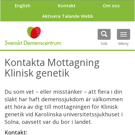
H
English
Kontakt
Om oss
o
p
Aktivera Talande Webb
p
a
t
Tog
i
navi
Sök
Meny
l
l
h
Kontakta Mottagning
u
v
Klinisk genetik
u
d
i
Du som vet – eller misstänker – att flera i din
n
släkt har haft demenssjukdom är välkommen
n
e
att höra av dig till mottagningen för Klinisk
h
genetik vid Karolinska universitetssjukhuset i
å
Solna, oavsett var du bor i landet.
l
l
Kontakt: