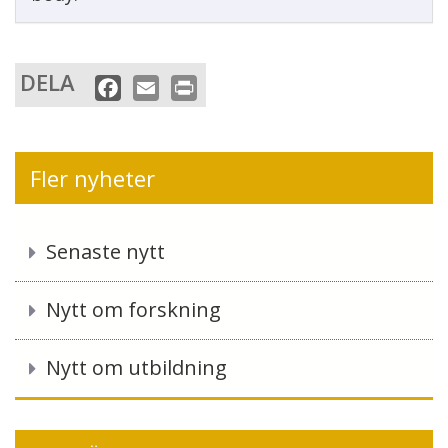
DELA
F
E
P
a
m
r
c
a
i
e
i
n
Fler nyheter
b
l
t
o
o
Senaste nytt
k
Nytt om forskning
Nytt om utbildning