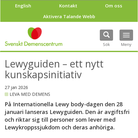
H
English
Kontakt
Om oss
o
p
Aktivera Talande Webb
p
a
t
Tog
i
navi
Sök
Meny
l
l
h
Lewyguiden – ett nytt
u
v
kunskapsinitiativ
u
d
27 jan 2026
i
LEVA MED DEMENS
n
n
På Internationella Lewy body-dagen den 28
e
januari lanseras Lewyguiden. Den är avgiftsfri
h
och riktar sig till personer som lever med
å
l
Lewykroppssjukdom och deras anhöriga.
l