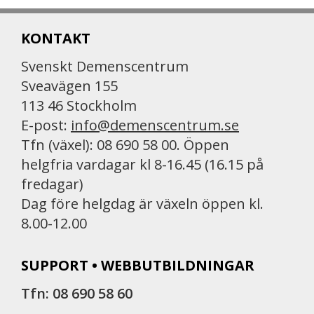
e
i
n
b
l
t
KONTAKT
o
o
Svenskt Demenscentrum
k
Sveavägen 155
113 46 Stockholm
E-post:
info@demenscentrum.se
Tfn (växel): 08 690 58 00. Öppen
helgfria vardagar kl 8-16.45 (16.15 på
fredagar)
Dag före helgdag är växeln öppen kl.
8.00-12.00
SUPPORT • WEBBUTBILDNINGAR
Tfn: 08 690 58 60