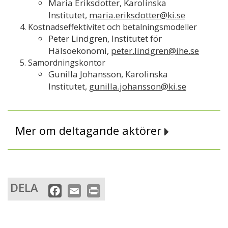
Maria Eriksdotter, Karolinska
Institutet,
maria.eriksdotter@ki.se
Kostnadseffektivitet och betalningsmodeller
Peter Lindgren, Institutet för
Hälsoekonomi,
peter.lindgren@ihe.se
Samordningskontor
Gunilla Johansson, Karolinska
Institutet,
gunilla.johansson@ki.se
Mer om deltagande aktörer
DELA
F
E
P
a
m
r
c
a
i