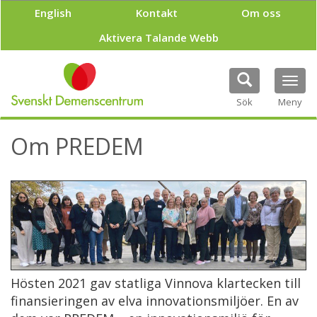
H
English
Kontakt
Om oss
o
p
Aktivera Talande Webb
p
a
t
Tog
i
navi
Sök
Meny
l
l
h
Om PREDEM
u
v
u
d
i
n
n
e
h
å
Hösten 2021 gav statliga Vinnova klartecken till
l
finansieringen av elva innovationsmiljöer. En av
l