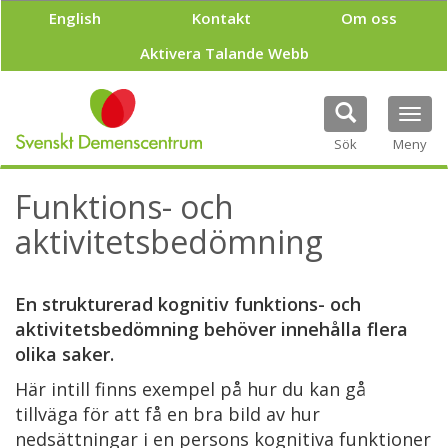
H
English
Kontakt
Om oss
o
p
Aktivera Talande Webb
p
a
t
Tog
i
navi
Sök
Meny
l
l
h
Funktions- och
u
v
aktivitetsbedömning
u
d
i
En strukturerad kognitiv funktions- och
n
aktivitetsbedömning behöver innehålla flera
n
e
olika saker.
h
Här intill finns exempel på hur du kan gå
å
l
tillväga för att få en bra bild av hur
l
nedsättningar i en persons kognitiva funktioner