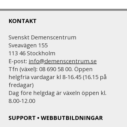
e
i
n
b
l
t
KONTAKT
o
o
k
Svenskt Demenscentrum
Sveavägen 155
113 46 Stockholm
E-post:
info@demenscentrum.se
Tfn (växel): 08 690 58 00. Öppen
helgfria vardagar kl 8-16.45 (16.15 på
fredagar)
Dag före helgdag är växeln öppen kl.
8.00-12.00
SUPPORT • WEBBUTBILDNINGAR