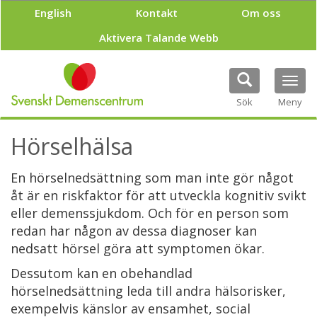
H
English
Kontakt
Om oss
o
p
Aktivera Talande Webb
p
a
t
Tog
i
navi
Sök
Meny
l
l
h
Hörselhälsa
u
v
En hörselnedsättning som man inte gör något
u
d
åt är en riskfaktor för att utveckla kognitiv svikt
i
eller demenssjukdom. Och för en person som
n
redan har någon av dessa diagnoser kan
n
nedsatt hörsel göra att symptomen ökar.
e
h
Dessutom kan en obehandlad
å
hörselnedsättning leda till andra hälsorisker,
l
l
exempelvis känslor av ensamhet, social