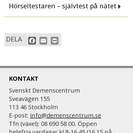
Hörseltestaren – självtest på nätet
DELA
F
E
P
a
m
r
c
a
i
e
i
n
b
l
t
KONTAKT
o
o
Svenskt Demenscentrum
k
Sveavägen 155
113 46 Stockholm
E-post:
info@demenscentrum.se
Tfn (växel): 08 690 58 00. Öppen
helgfria vardagar kl 8-16.45 (16.15 på