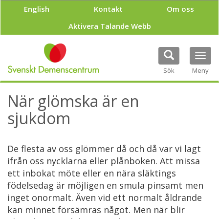
H
English
Kontakt
Om oss
o
p
Aktivera Talande Webb
p
a
t
Tog
i
navi
Sök
Meny
l
l
h
När glömska är en
u
v
sjukdom
u
d
i
De flesta av oss glömmer då och då var vi lagt
n
ifrån oss nycklarna eller plånboken. Att missa
n
e
ett inbokat möte eller en nära släktings
h
födelsedag är möjligen en smula pinsamt men
å
inget onormalt. Även vid ett normalt åldrande
l
kan minnet försämras något. Men när blir
l