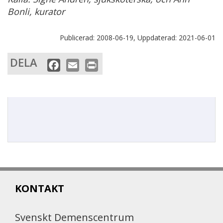
Bonli, kurator
Publicerad:
2008-06-19,
Uppdaterad:
2021-06-01
DELA
F
E
P
a
m
r
c
a
i
e
i
n
b
l
t
o
o
k
KONTAKT
Svenskt Demenscentrum