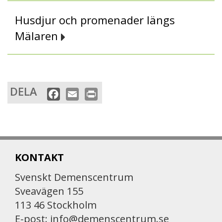
Husdjur och promenader längs
Mälaren
DELA
F
E
P
a
m
r
c
a
i
e
i
n
b
l
t
KONTAKT
o
o
Svenskt Demenscentrum
k
Sveavägen 155
113 46 Stockholm
E-post:
info@demenscentrum.se