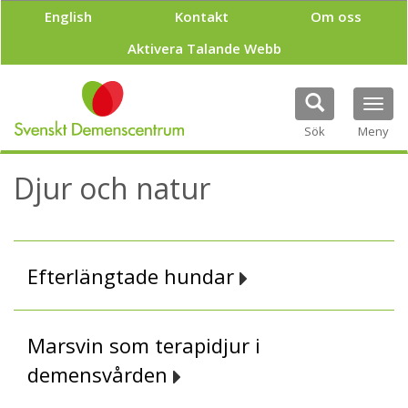
H
English
Kontakt
Om oss
o
p
Aktivera Talande Webb
p
a
t
Tog
i
navi
Sök
Meny
l
l
h
Djur och natur
u
v
u
d
i
Efterlängtade hundar
n
n
e
h
Marsvin som terapidjur i
å
demensvården
l
l