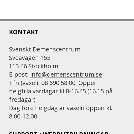
a
m
r
c
a
i
e
i
n
b
l
t
KONTAKT
o
o
k
Svenskt Demenscentrum
Sveavägen 155
113 46 Stockholm
E-post:
info@demenscentrum.se
Tfn (växel): 08 690 58 00. Öppen
helgfria vardagar kl 8-16.45 (16.15 på
fredagar)
Dag före helgdag är växeln öppen kl.
8.00-12.00