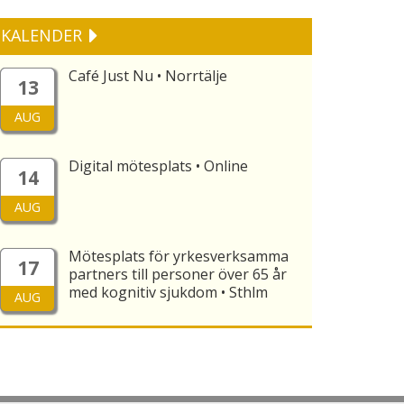
KALENDER
Café Just Nu • Norrtälje
13
AUG
Digital mötesplats • Online
14
AUG
Mötesplats för yrkesverksamma
17
partners till personer över 65 år
med kognitiv sjukdom • Sthlm
AUG