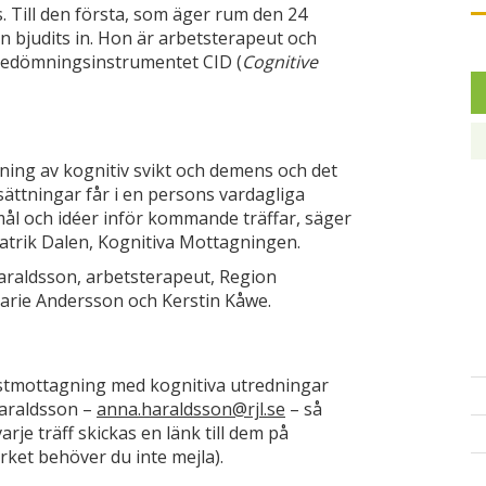
. Till den första, som äger rum den 24
n bjudits in. Hon är arbetsterapeut och
bedömningsinstrumentet CID (
Cognitive
jning av kognitiv svikt och demens och det
ättningar får i en persons vardagliga
mål och idéer inför kommande träffar, säger
iatrik Dalen, Kognitiva Mottagningen.
 Haraldsson, arbetsterapeut, Region
arie Andersson och Kerstin Kåwe.
istmottagning med kognitiva utredningar
Haraldsson –
anna.haraldsson@rjl.se
– så
varje träff skickas en länk till dem på
rket behöver du inte mejla).