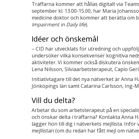
Träffarna kommer att hållas digitalt via Teams
september kl. 13.00-15.00, har Maria Johansso
medicine doktor och kommer att berätta om 
Impairment in Daily life
).
Idéer och önskemål
– CID har utvecklats för utredning och uppföl
undersöker vilka konsekvenser kognitiva neds
aktiviteter. Vi kommer också diskutera önske
Lena Nilsson, Silviaarbetsterapeut, Capio Ger
Initiativtagare till det nya nätverket är Anna
Jönköpings län samt Catarina Carlsson, Ing-M
Vill du delta?
Arbetar du som arbetsterapeut på en special
och önskar delta i träffarna? Kontakta Anna 
lägger hon till dig i nätverkets mejllista. Inför 
mejllistan (om du redan har fått mejl om nätve