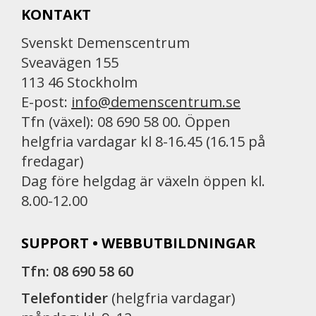
KONTAKT
o
o
Svenskt Demenscentrum
k
Sveavägen 155
113 46 Stockholm
E-post:
info@demenscentrum.se
Tfn (växel): 08 690 58 00. Öppen
helgfria vardagar kl 8-16.45 (16.15 på
fredagar)
Dag före helgdag är växeln öppen kl.
8.00-12.00
SUPPORT • WEBBUTBILDNINGAR
Tfn: 08 690 58 60
Telefontider
(helgfria vardagar)