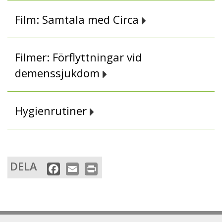
Film: Samtala med Circa
Filmer: Förflyttningar vid
demenssjukdom
Hygienrutiner
DELA
F
E
P
a
m
r
c
a
i
e
i
n
b
l
t