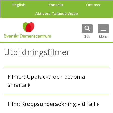
H
English
Kontakt
Om oss
o
p
Aktivera Talande Webb
p
a
t
Tog
i
navi
Sök
Meny
l
l
h
Utbildningsfilmer
u
v
u
d
i
Filmer: Upptäcka och bedöma
n
n
smärta
e
h
å
Film: Kroppsundersökning vid fall
l
l