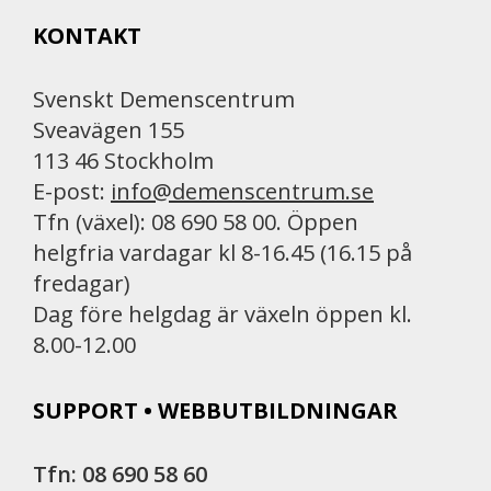
b
l
t
KONTAKT
o
o
k
Svenskt Demenscentrum
Sveavägen 155
113 46 Stockholm
E-post:
info@demenscentrum.se
Tfn (växel): 08 690 58 00. Öppen
helgfria vardagar kl 8-16.45 (16.15 på
fredagar)
Dag före helgdag är växeln öppen kl.
8.00-12.00
SUPPORT • WEBBUTBILDNINGAR
Tfn: 08 690 58 60