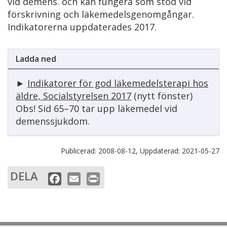
vid demens. och kan fungera som stöd vid
förskrivning och läkemedelsgenomgångar.
Indikatorerna uppdaterades 2017.
Ladda ned
►
Indikatorer för god läkemedelsterapi hos
äldre, Socialstyrelsen
2017
(nytt fönster)
Obs! Sid 65–70 tar upp läkemedel vid
demenssjukdom.
Publicerad:
2008-08-12,
Uppdaterad:
2021-05-27
DELA
F
E
P
a
m
r
c
a
i
e
i
n