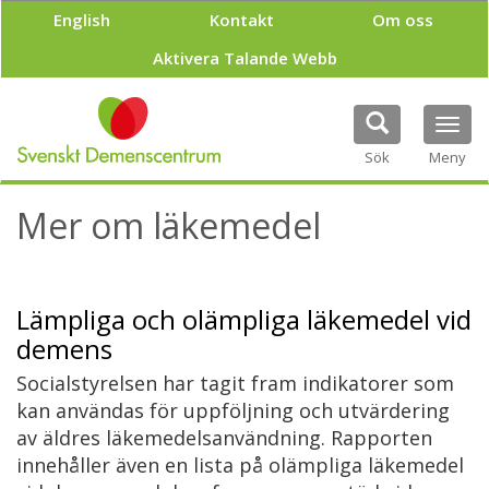
H
English
Kontakt
Om oss
o
p
Aktivera Talande Webb
p
a
t
Tog
i
navi
Sök
Meny
l
l
h
Mer om läkemedel
u
v
u
d
Lämpliga och olämpliga läkemedel vid
i
n
demens
n
Socialstyrelsen har tagit fram indikatorer som
e
h
kan användas för uppföljning och utvärdering
å
av äldres läkemedelsanvändning. Rapporten
l
innehåller även en lista på olämpliga läkemedel
l