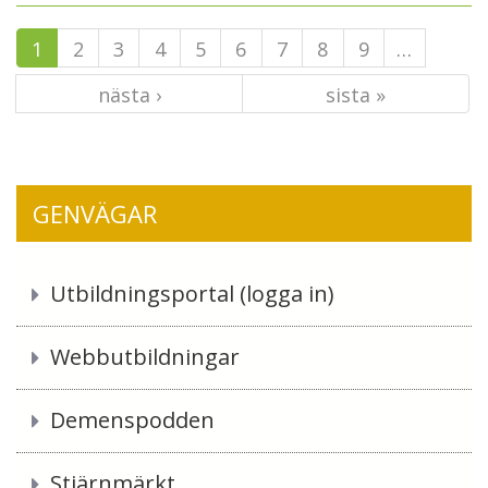
1
2
3
4
5
6
7
8
9
…
nästa ›
sista »
GENVÄGAR
Utbildningsportal (logga in)
Webbutbildningar
Demenspodden
Stjärnmärkt