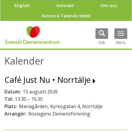
H
English
Kontakt
Om oss
o
p
Aktivera Talande Webb
p
a
t
Tog
i
navi
Sök
Meny
l
l
h
Kalender
u
v
u
Café Just Nu • Norrtälje
d
i
n
Datum:
13 augusti 2026
n
Tid:
13:30 – 15:30
e
Plats:
Mariagården, Kyrkogatan 4, Norrtälje
h
Arrangör:
Roslagens Demensförening
å
l
l