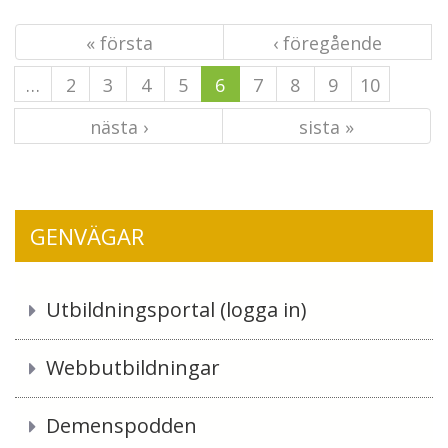
« första
‹ föregående
…
2
3
4
5
6
7
8
9
10
nästa ›
sista »
GENVÄGAR
Utbildningsportal (logga in)
Webbutbildningar
Demenspodden