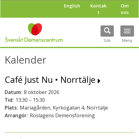
H
English
Kontak
Om
o
t
oss
p
p
a
Tog
t
navi
i
Sök
Meny
l
l
Kalender
h
u
v
Café Just Nu • Norrtälje
u
d
i
Datum:
8 oktober 2026
n
Tid:
13:30 – 15:30
n
Plats:
Mariagården, Kyrkogatan 4, Norrtälje
e
h
Arrangör:
Roslagens Demensförening
å
l
l