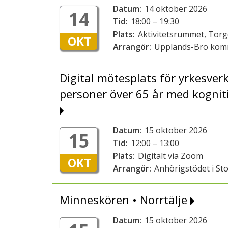
Datum:
14 oktober 2026
14
Tid:
18:00 – 19:30
Plats:
Aktivitetsrummet, Tor
OKT
Arrangör:
Upplands-Bro ko
Digital mötesplats för yrkesver
personer över 65 år med kognit
Datum:
15 oktober 2026
15
Tid:
12:00 – 13:00
Plats:
Digitalt via Zoom
OKT
Arrangör:
Anhörigstödet i St
Minneskören • Norrtälje
Datum:
15 oktober 2026