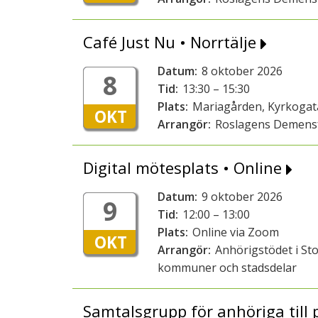
Café Just Nu • Norrtälje
Datum:
8 oktober 2026
8
Tid:
13:30 – 15:30
Plats:
Mariagården, Kyrkogata
OKT
Arrangör:
Roslagens Demens
Digital mötesplats • Online
Datum:
9 oktober 2026
9
Tid:
12:00 – 13:00
Plats:
Online via Zoom
OKT
Arrangör:
Anhörigstödet i St
kommuner och stadsdelar
Samtalsgrupp för anhöriga till