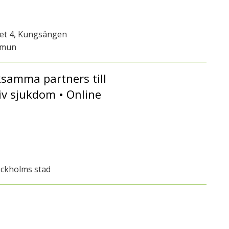
get 4, Kungsängen
mmun
ksamma partners till
iv sjukdom • Online
ockholms stad