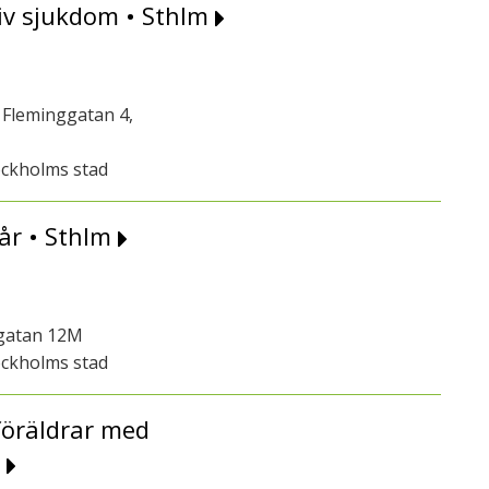
iv sjukdom • Sthlm
Fleminggatan 4,
ockholms stad
år • Sthlm
sgatan 12M
ockholms stad
föräldrar med
n