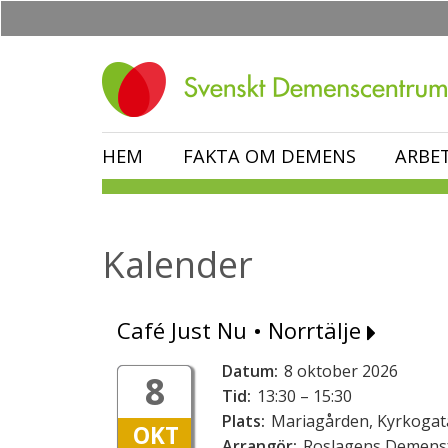
Hoppa
till
huvudinnehåll
HEM
FAKTA OM DEMENS
ARBE
Kalender
Café Just Nu • Norrtälje
Datum:
8 oktober 2026
8
Tid:
13:30 – 15:30
Plats:
Mariagården, Kyrkogata
OKT
Arrangör:
Roslagens Demens