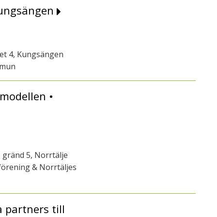
 Kungsängen
get 4, Kungsängen
mmun
modellen •
 gränd 5, Norrtälje
örening & Norrtäljes
partners till