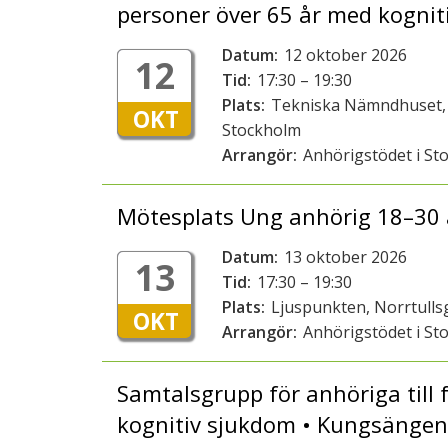
personer över 65 år med kognit
Datum:
12 oktober 2026
12
Tid:
17:30 – 19:30
Plats:
Tekniska Nämndhuset, 
OKT
Stockholm
Arrangör:
Anhörigstödet i St
Mötesplats Ung anhörig 18–30 
Datum:
13 oktober 2026
13
Tid:
17:30 – 19:30
Plats:
Ljuspunkten, Norrtull
OKT
Arrangör:
Anhörigstödet i St
Samtalsgrupp för anhöriga till 
kognitiv sjukdom • Kungsänge