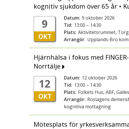
kognitiv sjukdom över 65 år •
Datum:
9 oktober 2026
9
Tid:
13:00 – 14:30
Plats:
Aktivitetsrummet, Tor
OKT
Arrangör:
Upplands-Bro ko
Hjärnhälsa i fokus med FINGER-
Norrtälje
Datum:
12 oktober 2026
12
Tid:
13:00 – 14:30
Plats:
Folkets Hus, ABF, Galles
OKT
Arrangör:
Roslagens demensf
kognitiva mottagning
Mötesplats för yrkesverksamma 