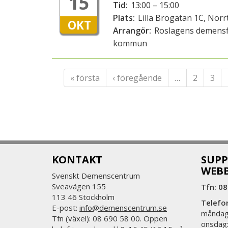
15
Tid:
13:00 – 15:00
Plats:
Lilla Brogatan 1C, Norrt
OKT
Arrangör:
Roslagens demensf
kommun
« första
‹ föregående
…
2
3
KONTAKT
SUPP
WEB
Svenskt Demenscentrum
Sveavägen 155
Tfn: 08
113 46 Stockholm
Telefo
E-post:
info@demenscentrum.se
måndag:
Tfn (växel): 08 690 58 00. Öppen
onsdag: