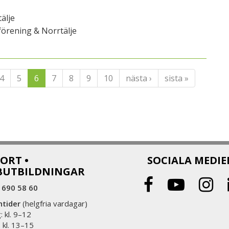
älje
örening & Norrtälje
4
5
6
7
8
9
10
nästa ›
sista »
ORT •
SOCIALA MEDIE
BUTBILDNINGAR
 690 58 60
ntider
(helgfria vardagar)
 kl. 9–12
 kl. 13–15