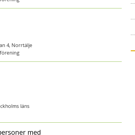
n 4, Norrtälje
förening
ockholms läns
 personer med