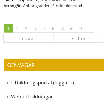
Arrangör:
Anhörigstödet i Stockholms stad
1
2
3
4
5
6
7
8
9
…
nästa ›
sista »
GENVÄGAR
Utbildningsportal (logga in)
Webbutbildningar