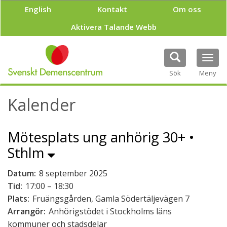
H
English
Kontakt
Om oss
o
p
Aktivera Talande Webb
p
a
t
Tog
i
navi
Sök
Meny
l
l
h
Kalender
u
v
u
Mötesplats ung anhörig 30+ •
d
i
Sthlm
n
n
Datum:
8 september 2025
e
Tid:
17:00 – 18:30
h
å
Plats:
Fruängsgården, Gamla Södertäljevägen 7
l
Arrangör:
Anhörigstödet i Stockholms läns
l
kommuner och stadsdelar