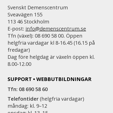
Svenskt Demenscentrum
Sveavägen 155
113 46 Stockholm
E-post:
info@demenscentrum.se
Tfn (växel): 08 690 58 00. Öppen
helgfria vardagar kl 8-16.45 (16.15 på
fredagar)
Dag före helgdag är växeln öppen kl.
8.00-12.00
SUPPORT • WEBBUTBILDNINGAR
Tfn: 08 690 58 60
Telefontider
(helgfria vardagar)
måndag: kl. 9–12
onsdag: kl. 13–15