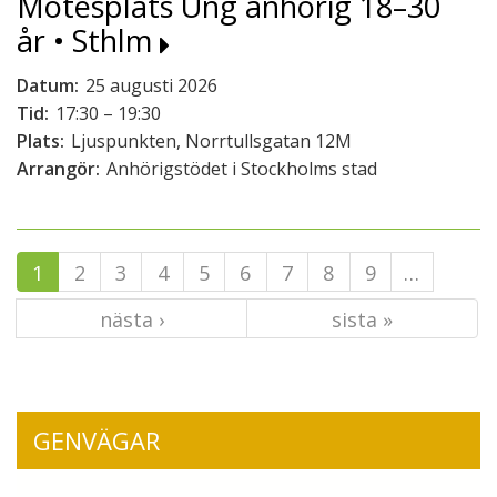
Mötesplats Ung anhörig 18–30
år • Sthlm
Datum:
25 augusti 2026
Tid:
17:30 – 19:30
Plats:
Ljuspunkten, Norrtullsgatan 12M
Arrangör:
Anhörigstödet i Stockholms stad
1
2
3
4
5
6
7
8
9
…
nästa ›
sista »
GENVÄGAR