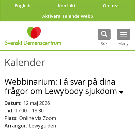
H
English
Kontakt
Om oss
o
p
Aktivera Talande Webb
p
a
t
Tog
i
navi
Sök
Meny
l
l
h
Kalender
u
v
u
Webbinarium: Få svar på dina
d
i
frågor om Lewybody sjukdom
n
n
Datum:
12 maj 2026
e
Tid:
17:00 – 18:30
h
å
Plats:
Online via Zoom
l
Arrangör:
Lewyguiden
l