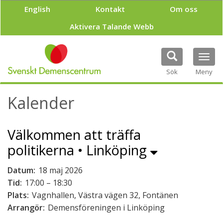
H
English
Kontakt
Om oss
o
p
Aktivera Talande Webb
p
a
t
Tog
i
navi
Sök
Meny
l
l
h
Kalender
u
v
u
Välkommen att träffa
d
i
politikerna • Linköping
n
n
Datum:
18 maj 2026
e
Tid:
17:00 – 18:30
h
å
Plats:
Vagnhallen, Västra vägen 32, Fontänen
l
Arrangör:
Demensföreningen i Linköping
l