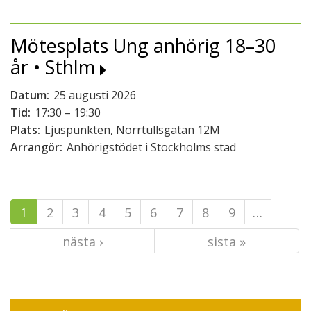
Mötesplats Ung anhörig 18–30
år • Sthlm
Datum:
25 augusti 2026
Tid:
17:30 – 19:30
Plats:
Ljuspunkten, Norrtullsgatan 12M
Arrangör:
Anhörigstödet i Stockholms stad
1
2
3
4
5
6
7
8
9
…
nästa ›
sista »