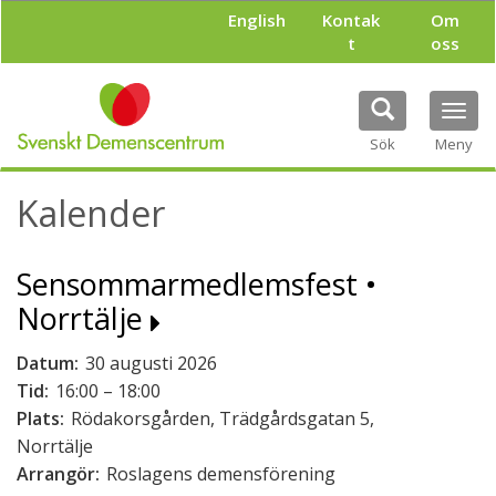
H
English
Kontak
Om
o
t
oss
p
p
a
Tog
t
navi
i
Sök
Meny
l
l
Kalender
h
u
v
Sensommarmedlemsfest •
u
d
Norrtälje
i
n
Datum:
30 augusti 2026
n
e
Tid:
16:00 – 18:00
h
Plats:
Rödakorsgården, Trädgårdsgatan 5,
å
Norrtälje
l
Arrangör:
Roslagens demensförening
l