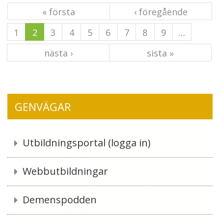
« första
‹ föregående
1
2
3
4
5
6
7
8
9
…
nästa ›
sista »
GENVÄGAR
Utbildningsportal (logga in)
Webbutbildningar
Demenspodden