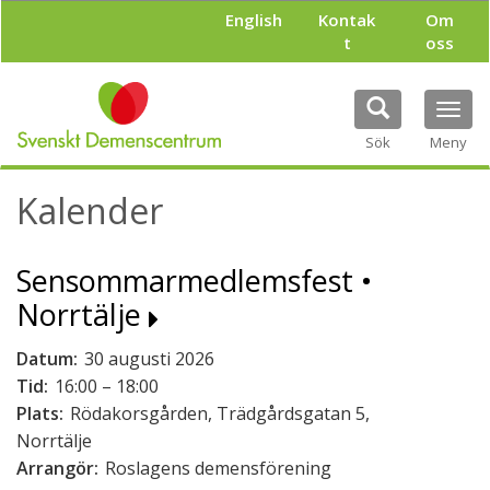
H
English
Kontak
Om
o
t
oss
p
p
a
Tog
t
navi
i
Sök
Meny
l
l
Kalender
h
u
v
Sensommarmedlemsfest •
u
d
Norrtälje
i
n
Datum:
30 augusti 2026
n
e
Tid:
16:00 – 18:00
h
Plats:
Rödakorsgården, Trädgårdsgatan 5,
å
Norrtälje
l
Arrangör:
Roslagens demensförening
l