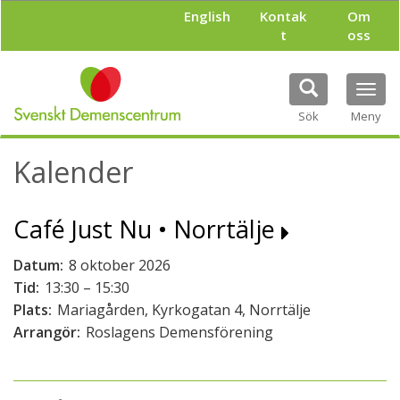
H
English
Kontak
Om
o
t
oss
p
p
a
Tog
t
navi
i
Sök
Meny
l
l
Kalender
h
u
v
Café Just Nu • Norrtälje
u
d
i
Datum:
8 oktober 2026
n
Tid:
13:30 – 15:30
n
Plats:
Mariagården, Kyrkogatan 4, Norrtälje
e
h
Arrangör:
Roslagens Demensförening
å
l
l