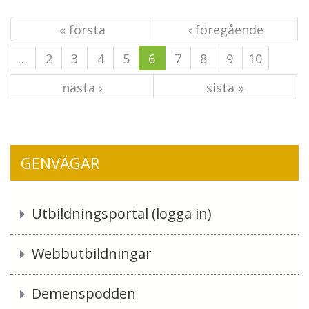
« första
‹ föregående
…
2
3
4
5
6
7
8
9
10
nästa ›
sista »
GENVÄGAR
Utbildningsportal (logga in)
Webbutbildningar
Demenspodden