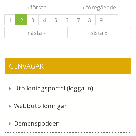
« första
‹ föregående
1
2
3
4
5
6
7
8
9
…
nästa ›
sista »
GENVÄGAR
Utbildningsportal (logga in)
Webbutbildningar
Demenspodden