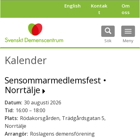
H
English
Kontak
Om
o
t
oss
p
p
a
Tog
t
navi
i
Sök
Meny
l
l
Kalender
h
u
v
Sensommarmedlemsfest •
u
d
Norrtälje
i
n
Datum:
30 augusti 2026
n
e
Tid:
16:00 – 18:00
h
Plats:
Rödakorsgården, Trädgårdsgatan 5,
å
Norrtälje
l
Arrangör:
Roslagens demensförening
l