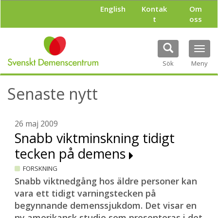
H
English
Kontak
Om
o
t
oss
p
p
a
Tog
t
navi
i
Sök
Meny
l
l
Senaste nytt
h
u
v
u
26 maj 2009
d
Snabb viktminskning tidigt
i
tecken på demens
n
n
FORSKNING
e
h
Snabb viktnedgång hos äldre personer kan
å
vara ett tidigt varningstecken på
l
begynnande demenssjukdom. Det visar en
l
ny amerikansk studie som presenteras i det