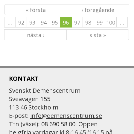
« första
‹ föregående
…
92
93
94
95
96
97
98
99
100
…
nästa ›
sista »
KONTAKT
Svenskt Demenscentrum
Sveavägen 155
113 46 Stockholm
E-post:
info@demenscentrum.se
Tfn (växel): 08 690 58 00. Öppen
helgfria vardagar kl 8-16.45 (16.15 på