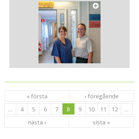
« första
‹ föregående
…
4
5
6
7
8
9
10
11
12
…
nästa ›
sista »