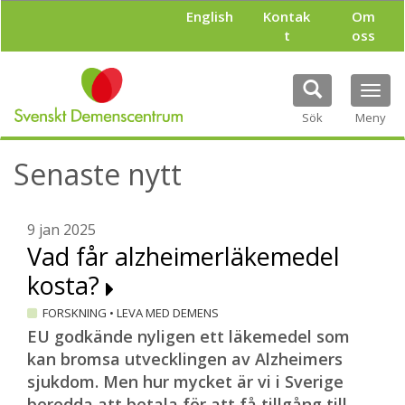
H
English
Kontak
Om
o
t
oss
p
p
a
Tog
t
navi
i
Sök
Meny
l
l
Senaste nytt
h
u
v
u
9 jan 2025
d
Vad får alzheimerläkemedel
i
kosta?
n
n
FORSKNING
•
LEVA MED DEMENS
e
h
EU godkände nyligen ett läkemedel som
å
kan bromsa utvecklingen av Alzheimers
l
sjukdom. Men hur mycket är vi i Sverige
l
beredda att betala för att få tillgång till