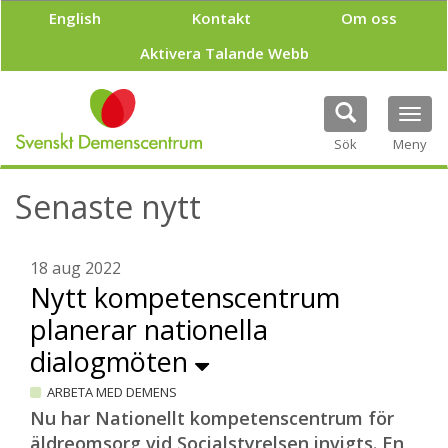
H
English
Kontakt
Om oss
o
p
Aktivera Talande Webb
p
a
t
Tog
i
navi
Sök
Meny
l
l
h
Senaste nytt
u
v
u
18 aug 2022
d
Nytt kompetenscentrum
i
n
planerar nationella
n
e
dialogmöten
h
å
ARBETA MED DEMENS
l
Nu har Nationellt kompetenscentrum för
l
äldreomsorg vid Socialstyrelsen invigts. En