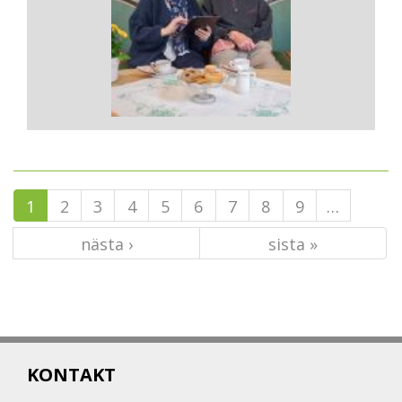
1
2
3
4
5
6
7
8
9
…
nästa ›
sista »
KONTAKT