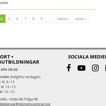
uner
4
5
6
7
8
9
…
nästa ›
sista »
ORT •
SOCIALA MEDIE
BUTBILDNINGAR
 690 58 60
ntider
(helgfria vardagar)
 kl. 9–12
 kl. 13–15
 kl. 13–15
ider, mejla din fråga till:
bildningar@demenscentrum.se