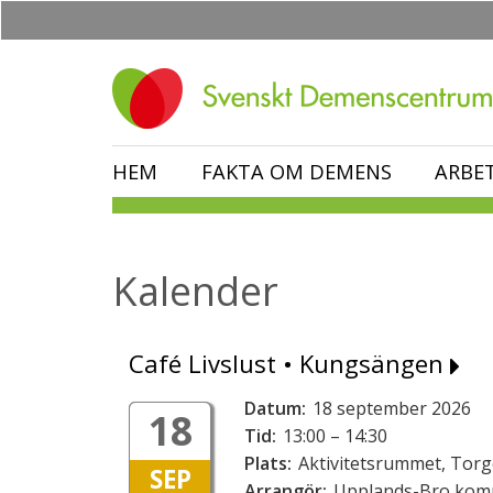
Hoppa
till
huvudinnehåll
HEM
FAKTA OM DEMENS
ARBE
Kalender
Café Livslust • Kungsängen
Datum:
18 september 2026
18
Tid:
13:00 – 14:30
Plats:
Aktivitetsrummet, Tor
SEP
Arrangör:
Upplands-Bro ko