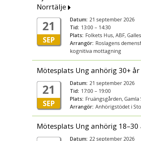
Norrtälje
Datum:
21 september 2026
21
Tid:
13:00 – 14:30
Plats:
Folkets Hus, ABF, Galles
SEP
Arrangör:
Roslagens demensf
kognitiva mottagning
Mötesplats Ung anhörig 30+ år
Datum:
21 september 2026
21
Tid:
17:00 – 19:00
Plats:
Fruängsgården, Gamla 
SEP
Arrangör:
Anhörigstödet i St
Mötesplats Ung anhörig 18–30 
Datum:
22 september 2026