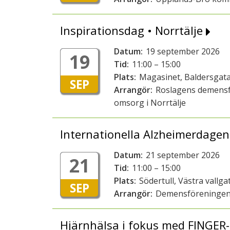
Inspirationsdag • Norrtälje
Datum:
19 september 2026
19
Tid:
11:00 – 15:00
Plats:
Magasinet, Baldersgata
SEP
Arrangör:
Roslagens demensf
omsorg i Norrtälje
Internationella Alzheimerdagen
Datum:
21 september 2026
21
Tid:
11:00 – 15:00
Plats:
Södertull, Västra vallg
SEP
Arrangör:
Demensföreningen
Hjärnhälsa i fokus med FINGER-