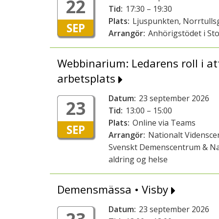
22
Tid:
17:30 – 19:30
Plats:
Ljuspunkten, Norrtull
SEP
Arrangör:
Anhörigstödet i St
Webbinarium: Ledarens roll i at
arbetsplats
Datum:
23 september 2026
23
Tid:
13:00 – 15:00
Plats:
Online via Teams
SEP
Arrangör:
Nationalt Vidensce
Svenskt Demenscentrum & Nas
aldring og helse
Demensmässa • Visby
Datum:
23 september 2026