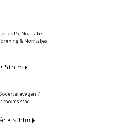
 gränd 5, Norrtälje
örening & Norrtäljes
 • Sthlm
Södertäljevägen 7
ockholms stad
år • Sthlm