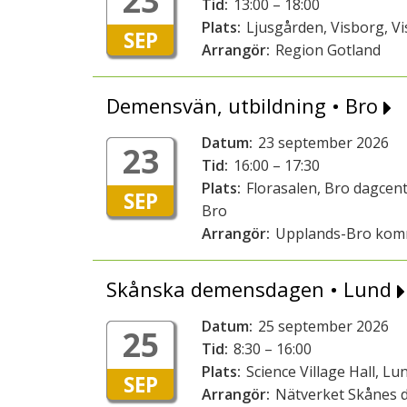
23
Tid:
13:00 – 18:00
Plats:
Ljusgården, Visborg, Vi
SEP
Arrangör:
Region Gotland
Demensvän, utbildning • Bro
Datum:
23 september 2026
23
Tid:
16:00 – 17:30
Plats:
Florasalen, Bro dagcent
SEP
Bro
Arrangör:
Upplands-Bro ko
Skånska demensdagen • Lund
Datum:
25 september 2026
25
Tid:
8:30 – 16:00
Plats:
Science Village Hall, Lu
SEP
Arrangör:
Nätverket Skånes 