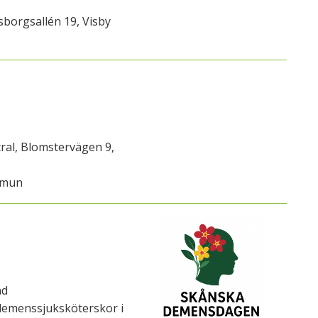
sborgsallén 19, Visby
ral, Blomstervägen 9,
mmun
nd
demenssjuksköterskor i