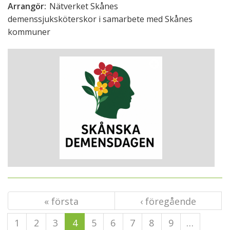
Arrangör:
Nätverket Skånes
demenssjuksköterskor i samarbete med Skånes
kommuner
« första
‹ föregående
1
2
3
4
5
6
7
8
9
…