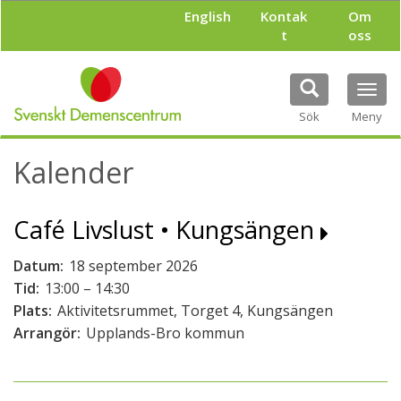
H
English
Kontak
Om
o
t
oss
p
p
a
Tog
t
navi
i
Sök
Meny
l
l
Kalender
h
u
v
Café Livslust • Kungsängen
u
d
i
Datum:
18 september 2026
n
Tid:
13:00 – 14:30
n
Plats:
Aktivitetsrummet, Torget 4, Kungsängen
e
h
Arrangör:
Upplands-Bro kommun
å
l
l