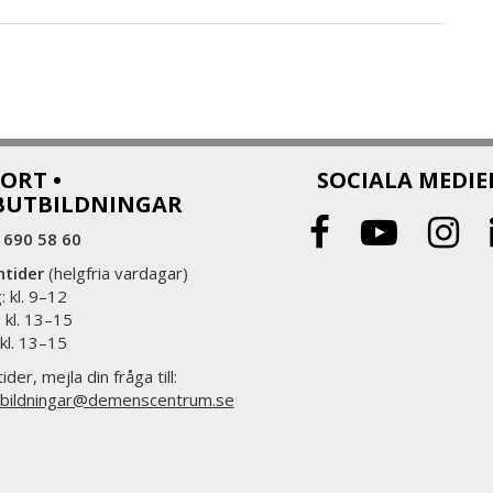
ORT •
SOCIALA MEDIE
BUTBILDNINGAR
 690 58 60
ntider
(helgfria vardagar)
 kl. 9–12
 kl. 13–15
 kl. 13–15
ider, mejla din fråga till:
bildningar@demenscentrum.se