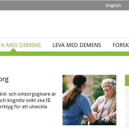
English
TA MED DEMENS
LEVA MED DEMENS
FORSK
org
ård- och omsorgsgivare är
h kognitiv svikt ska få
verktyg för att utveckla