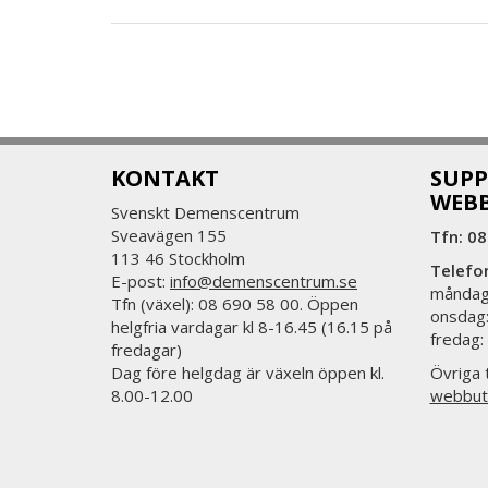
KONTAKT
SUPP
WEB
Svenskt Demenscentrum
Sveavägen 155
Tfn: 08
113 46 Stockholm
Telefo
E-post:
info@demenscentrum.se
måndag:
Tfn (växel): 08 690 58 00. Öppen
onsdag:
helgfria vardagar kl 8-16.45 (16.15 på
fredag:
fredagar)
Dag före helgdag är växeln öppen kl.
Övriga t
8.00-12.00
webbut