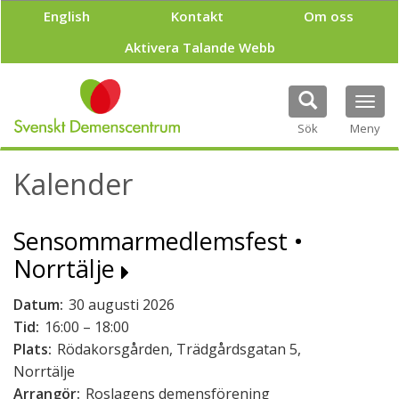
H
English
Kontakt
Om oss
o
p
Aktivera Talande Webb
p
a
t
Tog
i
navi
Sök
Meny
l
l
h
Kalender
u
v
u
Sensommarmedlemsfest •
d
i
Norrtälje
n
n
Datum:
30 augusti 2026
e
Tid:
16:00 – 18:00
h
å
Plats:
Rödakorsgården, Trädgårdsgatan 5,
l
Norrtälje
l
Arrangör:
Roslagens demensförening