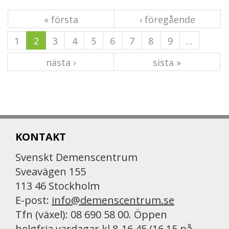
« första
‹ föregående
1
2
3
4
5
6
7
8
9
…
nästa ›
sista »
KONTAKT
Svenskt Demenscentrum
Sveavägen 155
113 46 Stockholm
E-post:
info@demenscentrum.se
Tfn (växel): 08 690 58 00. Öppen
helgfria vardagar kl 8-16.45 (16.15 på