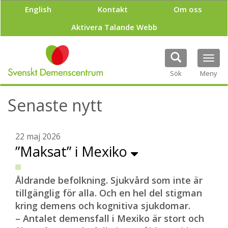
H
English
Kontakt
Om oss
o
p
Aktivera Talande Webb
p
a
t
Tog
i
navi
Sök
Meny
l
l
h
Senaste nytt
u
v
u
22 maj 2026
d
”Maksat” i Mexiko
i
n
n
e
Åldrande befolkning. Sjukvård som inte är
h
tillgänglig för alla. Och en hel del stigman
å
kring demens och kognitiva sjukdomar.
l
– Antalet demensfall i Mexiko är stort och
l