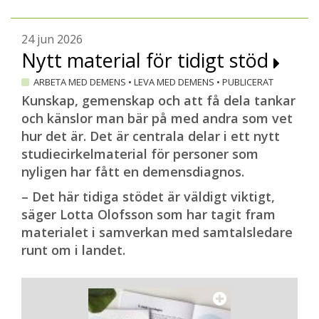
de yngre generationerna under pandemin
involverades i sina mor- och farföräldrars
24 jun 2026
inlärningsprocess. Man hittade ett nytt
Nytt material för tidigt stöd
gemensamt språk som sträckte sig över
ARBETA MED DEMENS
•
LEVA MED DEMENS
•
PUBLICERAT
generationerna, säger Regina Altena.
Kunskap, gemenskap och att få dela tankar
och känslor man bär på med andra som vet
En hel del stigman
hur det är. Det är centrala delar i ett nytt
I Mexiko bor det cirka 130 miljoner
studiecirkelmaterial för personer som
invånare. Det gör det till världens största
nyligen har fått en demensdiagnos.
spanskspråkiga land och det näst största i
– Det här tidiga stödet är väldigt viktigt,
Latinamerika efter Brasilien. År 2030
säger Lotta Olofsson som har tagit fram
beräknas antalet personer över 60 år vara
materialet i samverkan med samtalsledare
fler än antalet barn och ungdomar under
runt om i landet.
15 år.
Med den demografiska utvecklingen följer
utmaningar där en växande äldre
generation ska tas om hand av resten av