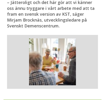
anlades.
– Jätteroligt och det här gör att vi känner
oss ännu tryggare i vårt arbete med att ta
Historierna avlöser varandra. Och det finns
fram en svensk version av KST, säger
fler på tur som vill och kan berätta.
Mirjam Brocknäs, utvecklingsledare på
Återstår att se om Regina Altena och
Svenskt Demenscentrum.
hennes team får chansen att sprida Maks
till fler människor i Mexiko.
Text: Juan Martinez
Mer om Maks
Intervju med Elmar Grässel »