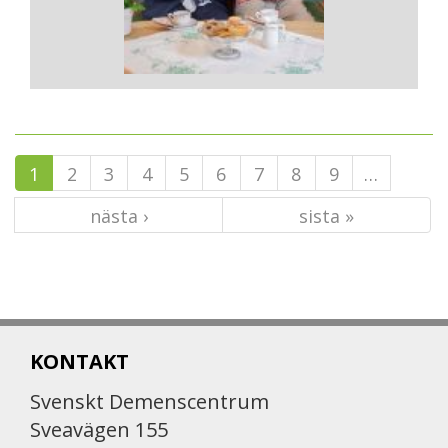
1
2
3
4
5
6
7
8
9
…
nästa ›
sista »
KONTAKT
Svenskt Demenscentrum
Sveavägen 155