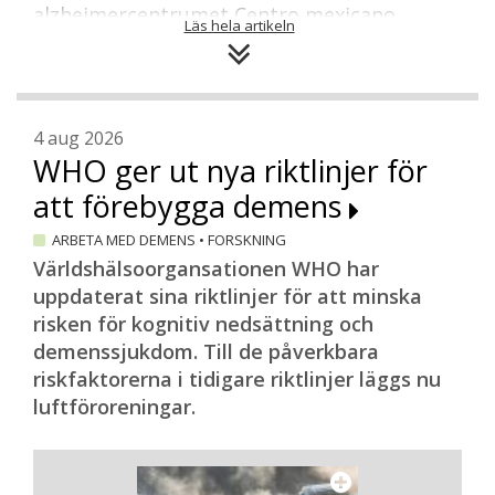
alzheimercentrumet Centro mexicano
Läs hela artikeln
alzheimer. Ett år senare skickade hon in en
ansökan till den tyska ambassaden om
projektmedel för att finansiera en
behandling för personer med
4 aug 2026
demenssjukdomar. Det är en grupp av
WHO ger ut nya riktlinjer för
befolkningen som enligt Regina Altena är
att förebygga demens
marginaliserad och i princip uteslutande
hänvisad till den egna familjen för stöd
ARBETA MED DEMENS
•
FORSKNING
och omvårdnad. Regina Altenas tanke var
Världshälsoorgansationen WHO har
att nyttja sitt språk och nätverk, där
uppdaterat sina riktlinjer för att minska
Tyskland och Mexiko på något sätt skulle
risken för kognitiv nedsättning och
kunna kopplas samman.
demenssjukdom. Till de påverkbara
riskfaktorerna i tidigare riktlinjer läggs nu
– Efter en del research, bland annat
luftföroreningar.
digitalt, hittade jag professor Elmar
Grässel och Maks. Så jag lyfte på luren och
sa att jag gärna skulle vilja använda hans