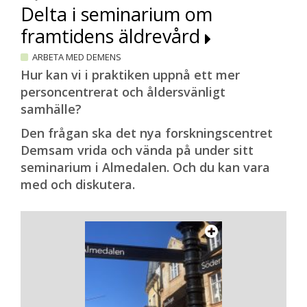
Delta i seminarium om
hjälp hemma. Och även om vi bara kan
skjuta upp sjukdomens förlopp med
framtidens äldrevård
bibehållen livskvalitet i ett år så är det
ARBETA MED DEMENS
värt det, säger Regina Altena.
Hur kan vi i praktiken uppnå ett mer
personcentrerat och åldersvänligt
Minnen om jordbruk och
samhälle?
cancerforskning
Den frågan ska det nya forskningscentret
När SDC bjuds in att delta digitalt på en av
Demsam vrida och vända på under sitt
träffarna finns nutritionist, sjukgymnast,
seminarium i Almedalen. Och du kan vara
psykolog, gerontolog och sjuksköterska
med och diskutera.
med – bland annat. Deltagarna får inte
vara fler än tolv, eftersom alla ska komma
till tals. Fysiska och kognitiva
gruppövningar varvas. Dagens tema är
”mitt första arbete”. Efter lite gymnastik
och samtal om vad deltagarna åt till
frukost får samtliga berätta om minnena