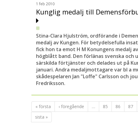
1 feb 2010
Kunglig medalj till Demensför
Stina-Clara Hjulström, ordförande i Demen
medalj av Kungen. För betydelsefulla in
fick hon ta emot H M Konungens medalj av
högblått band. Den förlänas svenska och 
särskilda förtjänster och delades ut på 
januari. Andra medaljmottagare var bl a m
skådespelaren Jan "Loffe" Carlsson och jou
Fredriksson.
« första
‹ föregående
…
85
86
87
sista »