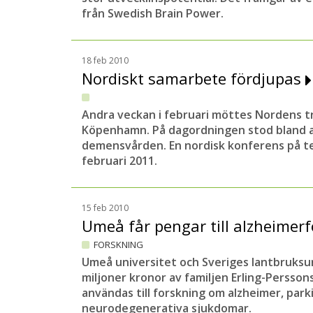
från Swedish Brain Power.
18 feb 2010
Nordiskt samarbete fördjupas
Andra veckan i februari möttes Nordens t
Köpenhamn. På dagordningen stod bland an
demensvården. En nordisk konferens på t
februari 2011.
15 feb 2010
Umeå får pengar till alzheimer
FORSKNING
Umeå universitet och Sveriges lantbruksun
miljoner kronor av familjen Erling-Persson
användas till forskning om alzheimer, par
neurodegenerativa sjukdomar.