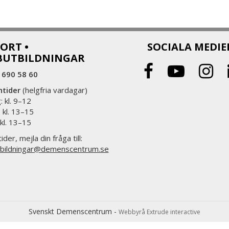
ORT •
SOCIALA MEDIE
BUTBILDNINGAR
 690 58 60
ntider
(helgfria vardagar)
 kl. 9–12
 kl. 13–15
 kl. 13–15
ider, mejla din fråga till:
bildningar@demenscentrum.se
Svenskt Demenscentrum -
Webbyrå Extrude interactive