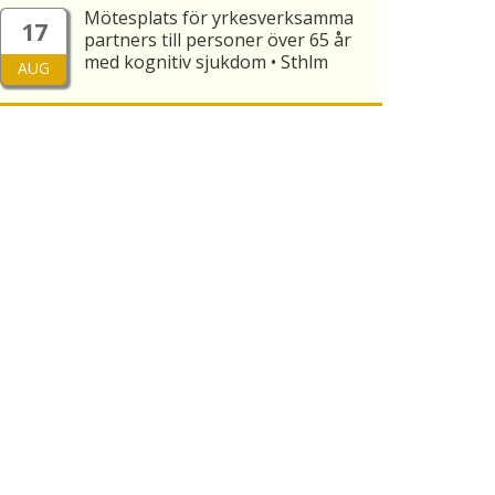
Mötesplats för yrkesverksamma
17
partners till personer över 65 år
med kognitiv sjukdom • Sthlm
AUG