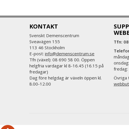
KONTAKT
SUPP
WEB
Svenskt Demenscentrum
Sveavägen 155
Tfn: 08
113 46 Stockholm
Telefo
E-post:
info@demenscentrum.se
måndag:
Tfn (växel): 08 690 58 00. Öppen
onsdag:
helgfria vardagar kl 8-16.45 (16.15 på
fredag:
fredagar)
Dag före helgdag är växeln öppen kl.
Övriga t
8.00-12.00
webbut