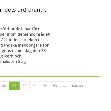
bundets ordförande
sförbundet, har fått
satser inom demensområdet
 åttonde storleken i
utländska medborgare för
Kungens namnsdag den 28
usikern och
rnalisten Stig
88
89
90
91
92
93
…
nästa ›