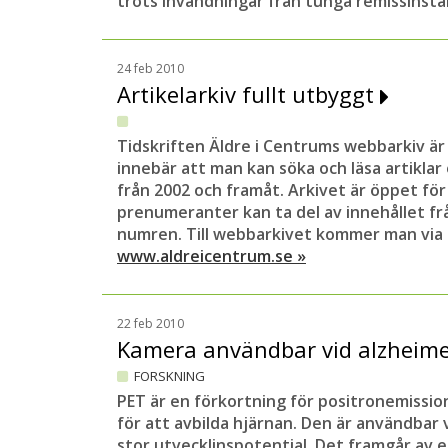
trots invändningar från tunga remissinsta
24 feb 2010
Artikelarkiv fullt utbyggt
Tidskriften Äldre i Centrums webbarkiv är 
innebär att man kan söka och läsa artikla
från 2002 och framåt. Arkivet är öppet för
prenumeranter kan ta del av innehållet fr
numren. Till webbarkivet kommer man via 
www.aldreicentrum.se »
22 feb 2010
Kamera användbar vid alzheim
FORSKNING
PET är en förkortning för positronemissio
för att avbilda hjärnan. Den är användbar 
stor utvecklinspotential. Det framgår av e