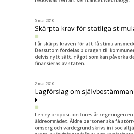
redovisas i en artikel i Lancet Neurology.
5 mar 2010
Skärpta krav för statliga stim
I år skärps kraven för att få stimulansmedel
Dessutom fördelas bidragen till kommuner
delvis nytt sätt, något som kan påverka d
finansieras av staten.
2 mar 2010
Lagförslag om självbestämman
I en ny proposition föreslår regeringen en
äldreområdet. Äldre personer ska få större
omsorg och värdegrund skrivs in i socialtj