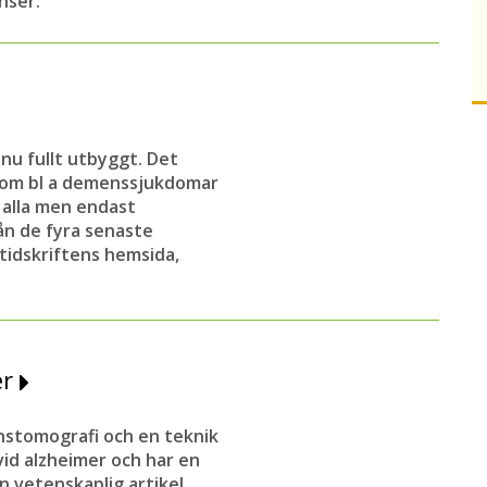
nser.
nu fullt utbyggt. Det
r om bl a demenssjukdomar
 alla men endast
ån de fyra senaste
tidskriftens hemsida,
er
nstomografi och en teknik
vid alzheimer och har en
n vetenskaplig artikel