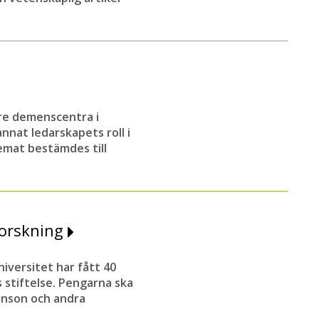
re demenscentra i
nat ledarskapets roll i
emat bestämdes till
forskning
iversitet har fått 40
s stiftelse. Pengarna ska
kinson och andra