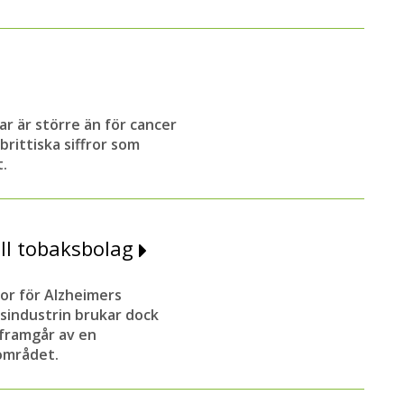
 är större än för cancer
brittiska siffror som
.
ill tobaksbolag
tor för Alzheimers
ksindustrin brukar dock
 framgår av en
området.