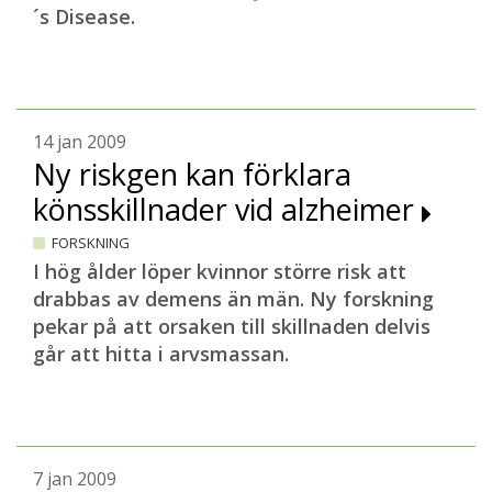
´s Disease
.
14 jan 2009
Ny riskgen kan förklara
könsskillnader vid alzheimer
FORSKNING
I hög ålder löper kvinnor större risk att
drabbas av demens än män. Ny forskning
pekar på att orsaken till skillnaden delvis
går att hitta i arvsmassan.
7 jan 2009