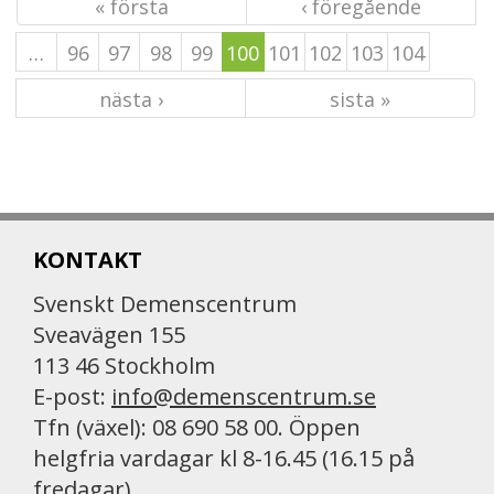
« första
‹ föregående
…
96
97
98
99
100
101
102
103
104
nästa ›
sista »
KONTAKT
Svenskt Demenscentrum
Sveavägen 155
113 46 Stockholm
E-post:
info@demenscentrum.se
Tfn (växel): 08 690 58 00. Öppen
helgfria vardagar kl 8-16.45 (16.15 på
fredagar)