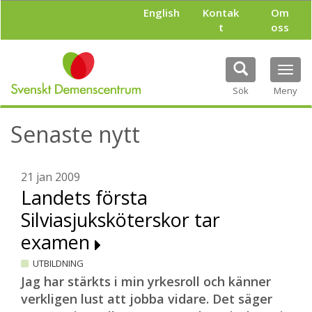
H
English
Kontak
Om
o
t
oss
p
p
a
Tog
t
navi
i
Sök
Meny
l
l
Senaste nytt
h
u
v
u
21 jan 2009
d
Landets första
i
Silviasjuksköterskor tar
n
n
examen
e
h
UTBILDNING
å
Jag har stärkts i min yrkesroll och känner
l
verkligen lust att jobba vidare. Det säger
l