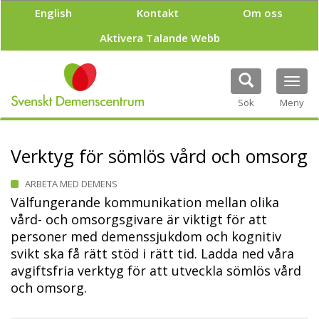
H
English
Kontakt
Om oss
o
p
Aktivera Talande Webb
p
a
t
Tog
i
navi
Sök
Meny
l
l
h
u
Verktyg för sömlös vård och omsorg
v
u
ARBETA MED DEMENS
d
Välfungerande kommunikation mellan olika
i
vård- och omsorgsgivare är viktigt för att
n
n
personer med demenssjukdom och kognitiv
e
svikt ska få rätt stöd i rätt tid. Ladda ned våra
h
avgiftsfria verktyg för att utveckla sömlös vård
å
och omsorg.
l
l