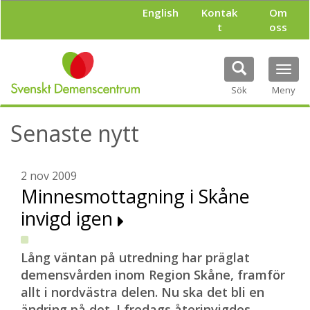
H
English
Kontak
Om
o
t
oss
p
p
a
Tog
t
navi
i
Sök
Meny
l
l
Senaste nytt
h
u
v
u
2 nov 2009
d
Minnesmottagning i Skåne
i
invigd igen
n
n
e
h
Lång väntan på utredning har präglat
å
demensvården inom Region Skåne, framför
l
allt i nordvästra delen. Nu ska det bli en
l
ändring på det. I fredags återinvigdes