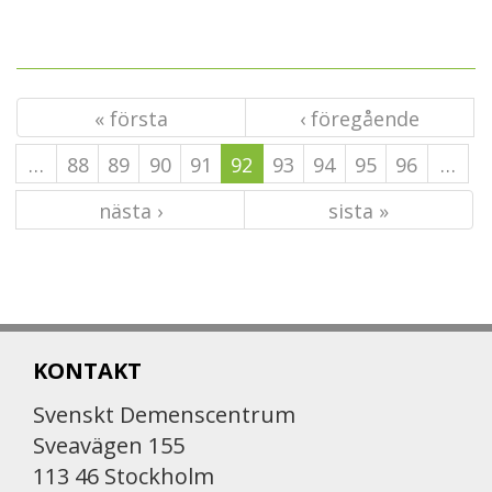
« första
‹ föregående
…
88
89
90
91
92
93
94
95
96
…
nästa ›
sista »
KONTAKT
Svenskt Demenscentrum
Sveavägen 155
113 46 Stockholm