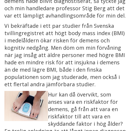
demens hade blivit diagnostiserat, så tyckte jag
och min handledare professor Stig Berg att det
var ett lämpligt avhandlingsområde för min del.
Vi bekräftade i ett par studier från Svenska
tvillingregistret att högt body mass index (BMI)
i medelåldern ökar risken för demens och
kognitiv nedgång. Men döm om min förvåning
när jag insåg att äldre personer med högre BMI
hade en mindre risk för att insjukna i demens
än de med lägre BMI, både i den finska
populationen som jag studerade, men också i
ett flertal andra jämförbara studier.
Hur kan då övervikt, som
anses vara en riskfaktor för
demens, gå från att vara en
riskfaktor till att vara en
skyddande faktor i hög ålder?