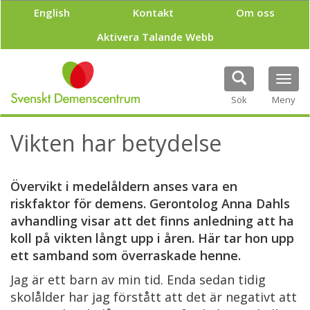
H
English
Kontakt
Om oss
o
p
Aktivera Talande Webb
p
a
t
Tog
i
navi
Sök
Meny
l
l
h
Vikten har betydelse
u
v
u
Övervikt i medelåldern anses vara en
d
i
riskfaktor för demens. Gerontolog Anna Dahls
n
avhandling visar att det finns anledning att ha
n
koll på vikten långt upp i åren. Här tar hon upp
e
ett samband som överraskade henne.
h
å
Jag är ett barn av min tid. Enda sedan tidig
l
skolålder har jag förstått att det är negativt att
l