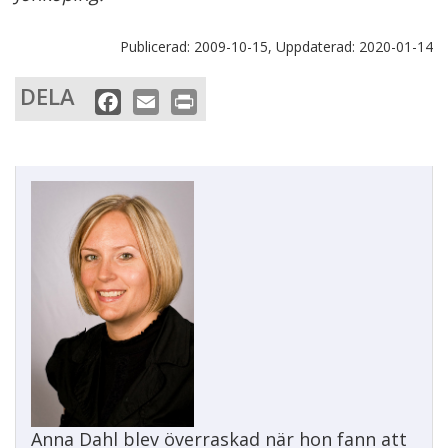
Publicerad:
2009-10-15,
Uppdaterad:
2020-01-14
DELA
F
E
P
a
m
r
c
a
i
e
i
n
b
l
t
o
o
k
Anna Dahl blev överraskad när hon fann att