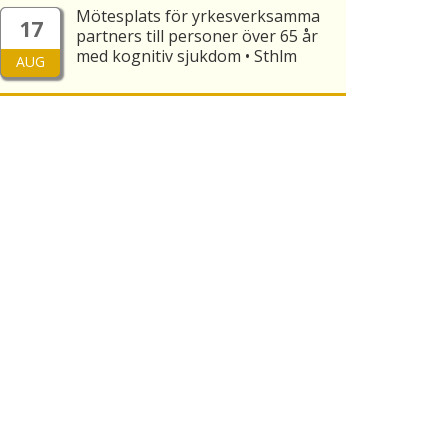
Mötesplats för yrkesverksamma
17
partners till personer över 65 år
med kognitiv sjukdom • Sthlm
AUG