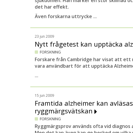
sjukdomen. Han märker en stor skillnad o
det har effekt.
Även forskarna uttrycke ...
23 jun 2009
Nytt frågetest kan upptäcka a
FORSKNING
Forskare från Cambridge har visat att ett 
vara användbart för att upptäcka Alzheim
...
15 jun 2009
Framtida alzheimer kan avläsas
ryggmärgsvätskan
FORSKNING
Ryggmärgsprov används ofta vid diagnos 
Men det kan även kan ge besked om vilka s