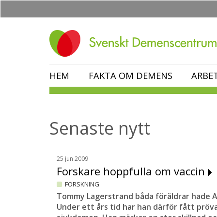
Hoppa
till
huvudinnehåll
HEM
FAKTA OM DEMENS
ARBE
Senaste nytt
25 jun 2009
Forskare hoppfulla om vaccin
FORSKNING
Tommy Lagerstrand båda föräldrar hade A
Under ett års tid har han därför fått pröv