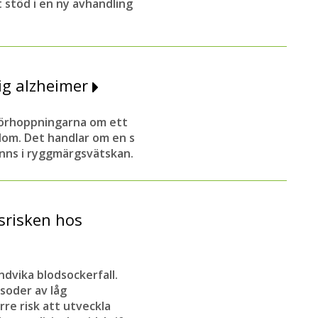
 stöd i en ny avhandling
dig alzheimer
förhoppningarna om ett
kdom. Det handlar om en s
inns i ryggmärgsvätskan.
srisken hos
ndvika blodsockerfall.
soder av låg
re risk att utveckla