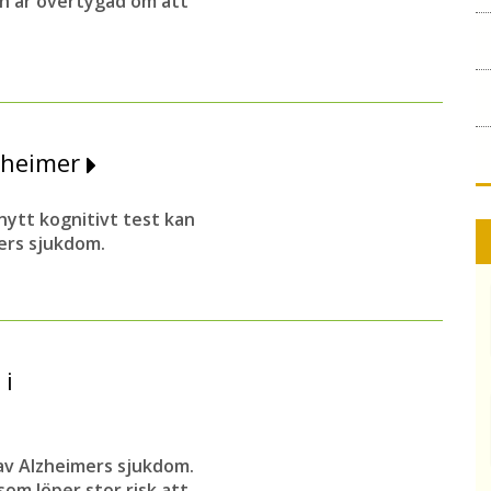
ch är övertygad om att
lzheimer
nytt kognitivt test kan
ers sjukdom.
 i
av Alzheimers sjukdom.
om löper stor risk att