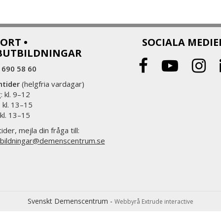
ORT •
SOCIALA MEDIE
BUTBILDNINGAR
 690 58 60
ntider
(helgfria vardagar)
 kl. 9–12
 kl. 13–15
 kl. 13–15
ider, mejla din fråga till:
bildningar@demenscentrum.se
Svenskt Demenscentrum -
Webbyrå Extrude interactive