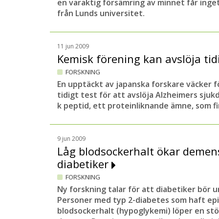
en varaktig försämring av minnet får inget
från Lunds universitet.
11 jun 2009
Kemisk förening kan avslöja ti
FORSKNING
En upptäckt av japanska forskare väcker 
tidigt test för att avslöja Alzheimers sju
k peptid, ett proteinliknande ämne, som f
9 jun 2009
Låg blodsockerhalt ökar demen
diabetiker
FORSKNING
Ny forskning talar för att diabetiker bör u
Personer med typ 2-diabetes som haft epi
blodsockerhalt (hypoglykemi) löper en stör