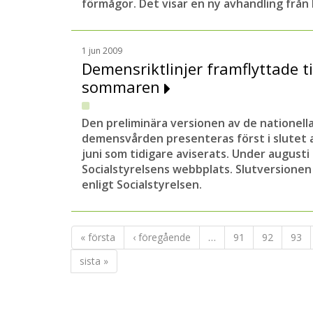
förmågor. Det visar en ny avhandling från 
1 jun 2009
Demensriktlinjer framflyttade til
sommaren
Den preliminära versionen av de nationella 
demensvården presenteras först i slutet 
juni som tidigare aviserats. Under augusti
Socialstyrelsens webbplats. Slutversione
enligt Socialstyrelsen.
« första
‹ föregående
…
91
92
93
sista »