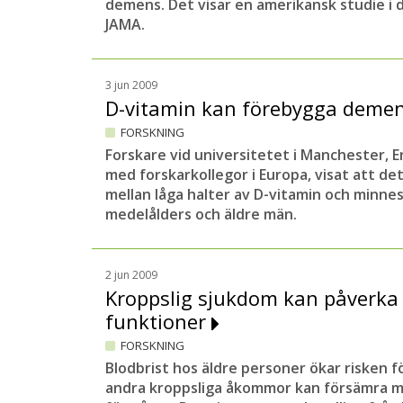
demens. Det visar en amerikansk studie i 
JAMA.
3 jun 2009
D-vitamin kan förebygga dem
FORSKNING
Forskare vid universitetet i Manchester, E
med forskarkollegor i Europa, visat att de
mellan låga halter av D-vitamin och minne
medelålders och äldre män.
2 jun 2009
Kroppslig sjukdom kan påverka
funktioner
FORSKNING
Blodbrist hos äldre personer ökar risken 
andra kroppsliga åkommor kan försämra m