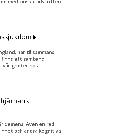
den medicinska tidskriften
enssjukdom
ngland, har tillsammans
t finns ett samband
ssvårigheter hos
 hjärnans
för demens. Även en rad
innet och andra kognitiva