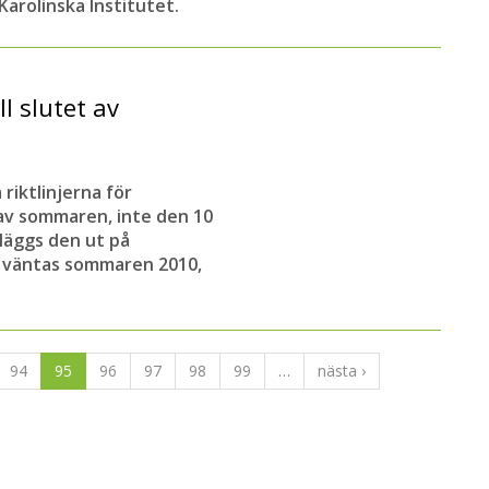
Karolinska Institutet.
l slutet av
riktlinjerna för
av sommaren, inte den 10
 läggs den ut på
n väntas sommaren 2010,
94
95
96
97
98
99
…
nästa ›