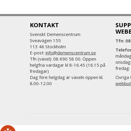
KONTAKT
SUPP
WEB
Svenskt Demenscentrum
Sveavägen 155
Tfn: 08
113 46 Stockholm
Telefo
E-post:
info@demenscentrum.se
måndag:
Tfn (växel): 08 690 58 00. Öppen
onsdag:
helgfria vardagar kl 8-16.45 (16.15 på
fredag:
fredagar)
Dag före helgdag är växeln öppen kl.
Övriga t
8.00-12.00
webbut