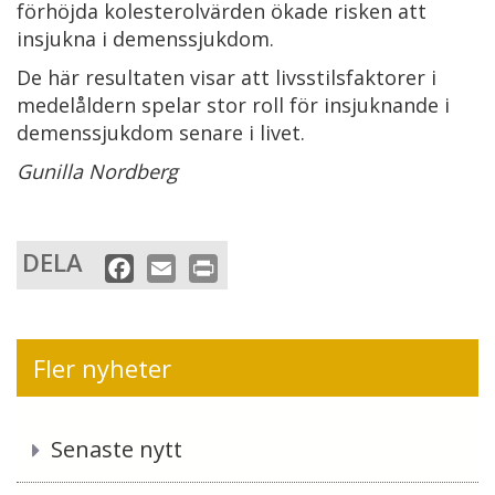
förhöjda kolesterolvärden ökade risken att
insjukna i demenssjukdom.
De här resultaten visar att livsstilsfaktorer i
medelåldern spelar stor roll för insjuknande i
demenssjukdom senare i livet.
Gunilla Nordberg
DELA
F
E
P
a
m
r
c
a
i
e
i
n
Fler nyheter
b
l
t
o
o
Senaste nytt
k