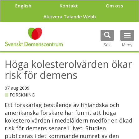
H
English
Kontakt
Om oss
o
p
Aktivera Talande Webb
p
a
t
Tog
i
navi
Sök
Meny
l
l
h
Höga kolesterolvärden ökar
u
v
risk för demens
u
d
07 aug 2009
i
FORSKNING
n
n
Ett forskarlag bestående av finländska och
e
amerikanska forskare har funnit att höga
h
kolesterolvärden i medelåldern medför en ökad
å
l
risk för demens senare i livet. Studien
l
publiceras i det kommande numret av den