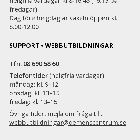
helgfria vardagar kl 8-16.45 (16.15 på
fredagar)
Dag före helgdag är växeln öppen kl.
8.00-12.00
SUPPORT • WEBBUTBILDNINGAR
Tfn: 08 690 58 60
Telefontider
(helgfria vardagar)
måndag: kl. 9–12
onsdag: kl. 13–15
fredag: kl. 13–15
Övriga tider, mejla din fråga till:
webbutbildningar@demenscentrum.se