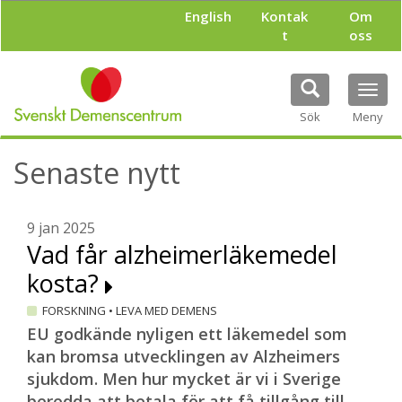
H
English
Kontak
Om
o
t
oss
p
p
a
Tog
t
navi
i
Sök
Meny
l
l
Senaste nytt
h
u
v
u
9 jan 2025
d
Vad får alzheimerläkemedel
i
kosta?
n
n
FORSKNING
•
LEVA MED DEMENS
e
h
EU godkände nyligen ett läkemedel som
å
kan bromsa utvecklingen av Alzheimers
l
sjukdom. Men hur mycket är vi i Sverige
l
beredda att betala för att få tillgång till