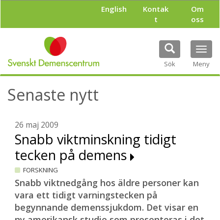
H
English
Kontak
Om
o
t
oss
p
p
a
Tog
t
navi
i
Sök
Meny
l
l
Senaste nytt
h
u
v
u
26 maj 2009
d
Snabb viktminskning tidigt
i
tecken på demens
n
n
FORSKNING
e
h
Snabb viktnedgång hos äldre personer kan
å
vara ett tidigt varningstecken på
l
begynnande demenssjukdom. Det visar en
l
ny amerikansk studie som presenteras i det