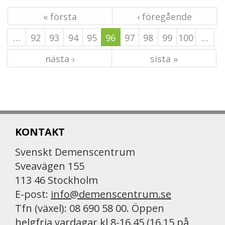
« första
‹ föregående
…
92
93
94
95
96
97
98
99
100
…
nästa ›
sista »
KONTAKT
Svenskt Demenscentrum
Sveavägen 155
113 46 Stockholm
E-post:
info@demenscentrum.se
Tfn (växel): 08 690 58 00. Öppen
helgfria vardagar kl 8-16.45 (16.15 på