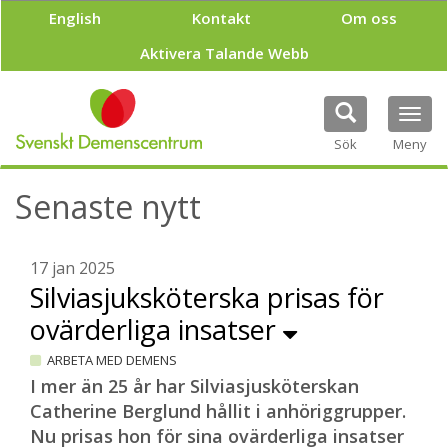
H
English
Kontakt
Om oss
o
p
Aktivera Talande Webb
p
a
t
Tog
i
navi
Sök
Meny
l
l
h
Senaste nytt
u
v
u
17 jan 2025
d
Silviasjuksköterska prisas för
i
n
ovärderliga insatser
n
e
ARBETA MED DEMENS
h
I mer än 25 år har Silviasjusköterskan
å
Catherine Berglund hållit i anhöriggrupper.
l
l
Nu prisas hon för sina ovärderliga insatser