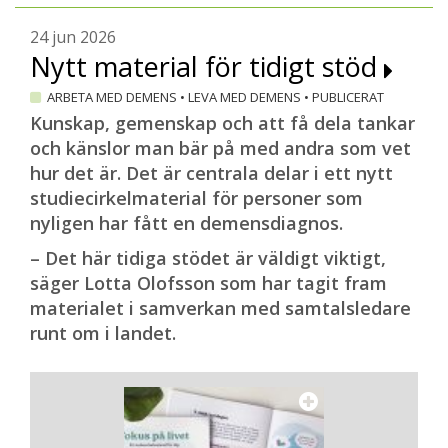
att bilda ett riksförbund för denna
24 jun 2026
demensdiagnos. Även Catherine Berglund
Nytt material för tidigt stöd
har siktet inställt utanför huvudstaden.
ARBETA MED DEMENS
•
LEVA MED DEMENS
•
PUBLICERAT
– Vi för diskussioner med Nationellt
Kunskap, gemenskap och att få dela tankar
kompetenscentrum anhöriga för att få
och känslor man bär på med andra som vet
hjälp att arrangera digitala möten. På så
hur det är. Det är centrala delar i ett nytt
sätt hoppas vi kunna nå anhöriga till
studiecirkelmaterial för personer som
närstående med Lewykroppsdemens även
nyligen har fått en demensdiagnos.
utanför Storstockholm, säger Catherine
Berglund.
– Det här tidiga stödet är väldigt viktigt,
säger Lotta Olofsson som har tagit fram
Magnus Westlander
materialet i samverkan med samtalsledare
runt om i landet.