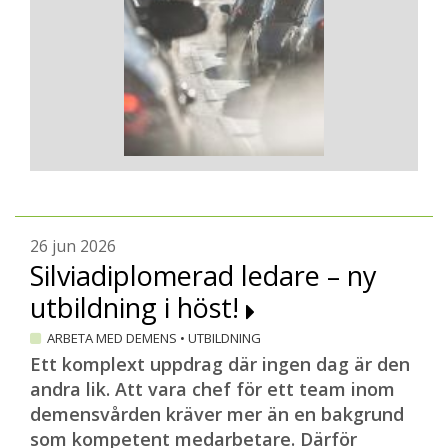
kanske främsta expert på denna
demensdiagnos, hittade hon den sista
pusselbiten för att kunna sjösätta den
första gruppen.
Flera nya grupper
Sedan dess har ytterligare fyra grupper
startat. Upplägget är detsamma. Tolv
anhöriga är inskrivna i varje grupp och
träffas fysiskt en gång i månaden.
26 jun 2026
Silviadiplomerad ledare – ny
– Två gånger per år håller Elisabeth
Londos ett digitalt möte där hon går
utbildning i höst!
igenom ny forskning och medicineringen
ARBETA MED DEMENS
•
UTBILDNING
som är särskilt komplicerad för denna
Ett komplext uppdrag där ingen dag är den
diagnosgrupp. De anhöriga är ofta pålästa
andra lik. Att vara chef för ett team inom
så det brukar bli många frågor och livliga
demensvården kräver mer än en bakgrund
diskussioner, säger Catherine Berglund
som kompetent medarbetare. Därför
som lovordar sin arbetsgivare, Danderyds