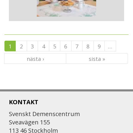
1
2
3
4
5
6
7
8
9
…
nästa ›
sista »
KONTAKT
Svenskt Demenscentrum
Sveavägen 155
113 46 Stockholm