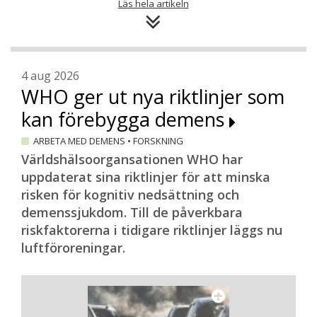
tidigt att det fanns anhöriga som inte
Läs hela artikeln
riktigt passade in. De som har en
närstående med Lewykroppsdemens
verkade inte känna igen sig i samtalen
berättar Catherine Berglund.
4 aug 2026
WHO ger ut nya riktlinjer som
– Typiskt för denna sjukdom är störd
kan förebygga demens
nattsömn, parkinsonsymptom, plötsliga
blodtrycksfall och hallucinationer som den
ARBETA MED DEMENS
•
FORSKNING
drabbade i regel är medveten om. Minnet
Världshälsoorgansationen WHO har
kan däremot fungera bra långt in i
uppdaterat sina riktlinjer för att minska
sjukdomen, till skillnad mot vad som är
risken för kognitiv nedsättning och
fallet vid Alzheimers sjukdom.
demenssjukdom. Till de påverkbara
För Catherine Berglund blev det tydligt att
riskfaktorerna i tidigare riktlinjer läggs nu
det fanns behov av en särskild grupp för
luftföroreningar.
anhöriga till närstående med
Lewykroppsdemens. Och efter att ha talat
med professor Elisabeth Londos, landets