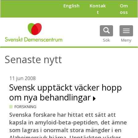
H
English
Kontak
Om
o
t
oss
p
p
a
Tog
t
navi
i
Sök
Meny
l
l
Senaste nytt
h
u
v
u
11 jun 2008
d
Svensk upptäckt väcker hopp
i
om nya behandlingar
n
n
FORSKNING
e
h
Svenska forskare har hittat ett sätt att
å
kapsla in amyloid-beta-peptiden, det ämne
l
som lagras i onormalt stora mängder i en
l
Alzheimersjuk hjärna. Upptäckten väcker