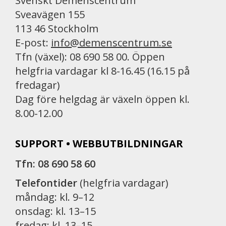
Svenskt Demenscentrum
Sveavägen 155
113 46 Stockholm
E-post:
info@demenscentrum.se
Tfn (växel): 08 690 58 00. Öppen
helgfria vardagar kl 8-16.45 (16.15 på
fredagar)
Dag före helgdag är växeln öppen kl.
8.00-12.00
SUPPORT • WEBBUTBILDNINGAR
Tfn: 08 690 58 60
Telefontider
(helgfria vardagar)
måndag: kl. 9–12
onsdag: kl. 13–15
fredag: kl. 13–15