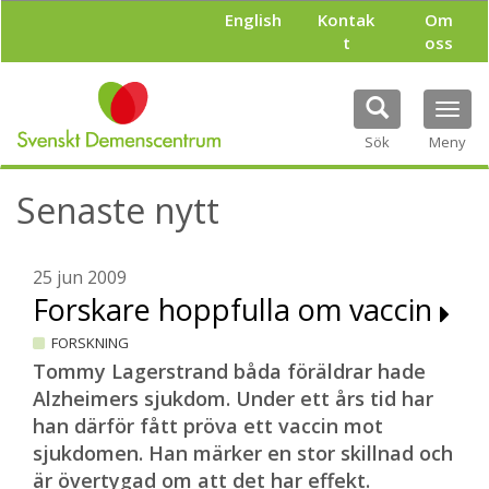
H
English
Kontak
Om
o
t
oss
p
p
a
Tog
t
navi
i
Sök
Meny
l
l
Senaste nytt
h
u
v
u
25 jun 2009
d
Forskare hoppfulla om vaccin
i
n
FORSKNING
n
Tommy Lagerstrand båda föräldrar hade
e
Alzheimers sjukdom. Under ett års tid har
h
han därför fått pröva ett vaccin mot
å
l
sjukdomen. Han märker en stor skillnad och
l
är övertygad om att det har effekt.