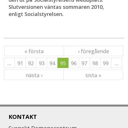
Slutversionen väntas sommaren 2010,
enligt Socialstyrelsen.
« första
‹ föregående
…
91
92
93
94
95
96
97
98
99
…
nästa ›
sista »
KONTAKT