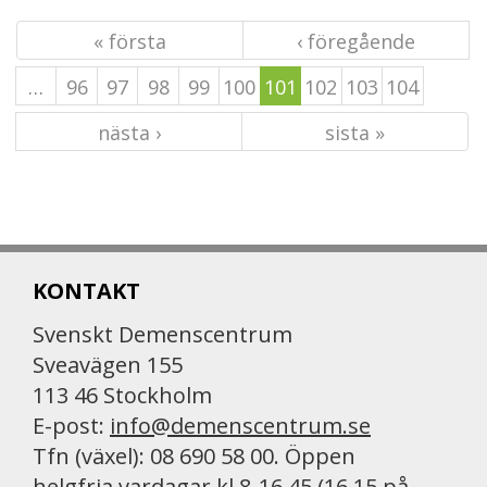
« första
‹ föregående
…
96
97
98
99
100
101
102
103
104
nästa ›
sista »
KONTAKT
Svenskt Demenscentrum
Sveavägen 155
113 46 Stockholm
E-post:
info@demenscentrum.se
Tfn (växel): 08 690 58 00. Öppen
helgfria vardagar kl 8-16.45 (16.15 på