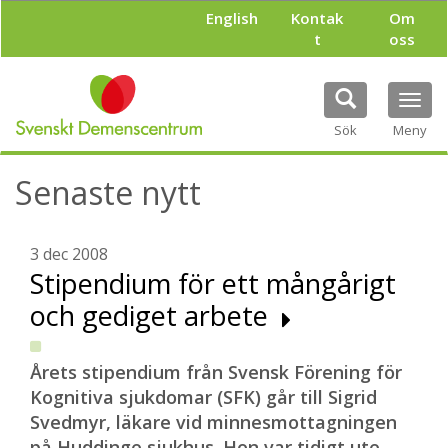
H
English
Kontak
Om
o
t
oss
p
p
a
Tog
t
navi
i
Sök
Meny
l
l
Senaste nytt
h
u
v
u
3 dec 2008
d
Stipendium för ett mångårigt
i
och gediget arbete
n
n
e
h
Årets stipendium från Svensk Förening för
å
Kognitiva sjukdomar (SFK) går till Sigrid
l
Svedmyr, läkare vid minnesmottagningen
l
på Huddinge sjukhus. Hon var tidigt ute