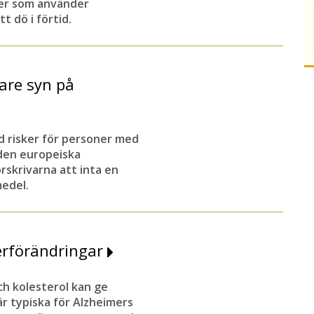
ner som använder
t dö i förtid.
are syn på
d risker för personer med
den europeiska
skrivarna att inta en
medel.
erförändringar
ch kolesterol kan ge
r typiska för Alzheimers