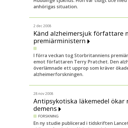
Huddinge sjukhus. Hon var tidigt ute me
anhörigas situation.
2 dec 2008
Känd alzheimersjuk författare m
premiärministern
I förra veckan tog Storbritanniens premi
emot författaren Terry Pratchet. Den alz
överlämnade ett upprop som kräver ökade s
alzheimerforskningen.
28 nov 2008
Antipsykotiska läkemedel ökar r
demens
FORSKNING
En ny studie publicerad i tidskriften Lanc