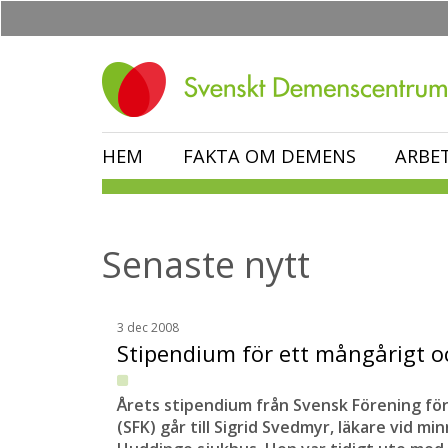
Hoppa
till
huvudinnehåll
HEM
FAKTA OM DEMENS
ARBE
Senaste nytt
3 dec 2008
Stipendium för ett mångårigt 
Årets stipendium från Svensk Förening fö
(SFK) går till Sigrid Svedmyr, läkare vid 