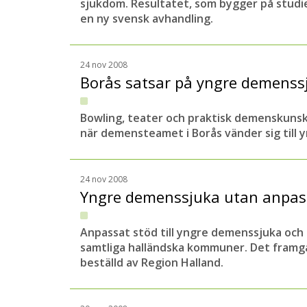
sjukdom. Resultatet, som bygger på studie
en ny svensk avhandling.
24 nov 2008
Borås satsar på yngre demens
Bowling, teater och praktisk demenskuns
när demensteamet i Borås vänder sig till
24 nov 2008
Yngre demenssjuka utan anpas
Anpassat stöd till yngre demenssjuka och 
samtliga halländska kommuner. Det framgå
beställd av Region Halland.