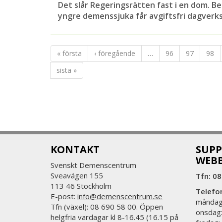
Det slår Regeringsrätten fast i en dom. Besl
yngre demenssjuka får avgiftsfri dagverk
« första
‹ föregående
…
96
97
98
sista »
KONTAKT
SUPP
WEB
Svenskt Demenscentrum
Sveavägen 155
Tfn: 08
113 46 Stockholm
Telefo
E-post:
info@demenscentrum.se
måndag:
Tfn (växel): 08 690 58 00. Öppen
onsdag:
helgfria vardagar kl 8-16.45 (16.15 på