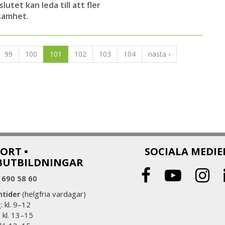
utet kan leda till att fler
samhet.
99
100
101
102
103
104
nästa ›
ORT •
SOCIALA MEDIE
BUTBILDNINGAR
 690 58 60
ntider
(helgfria vardagar)
 kl. 9–12
 kl. 13–15