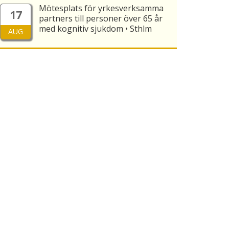
Mötesplats för yrkesverksamma
17
partners till personer över 65 år
med kognitiv sjukdom • Sthlm
AUG