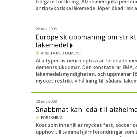
tidigare forskning. Alzheimersjuka perso
antipsykotiska läkemedel löper ökad risk at
28 nov 2008
Europeisk uppmaning om strikt
läkemedel
ARBETA MED DEMENS
Alla typer av neuroleptika är förenade me
demenssjukdomar. Det konstaterar EMA, 
läkemedelsmyndigheten, och uppmanar för
mycket restriktiv hållning till sådana läke
28 nov 2008
Snabbmat kan leda till alzheim
FORSKNING
Kost som innehåller mycket fett, socker o
upphov till samma hjärnförändringar som ä