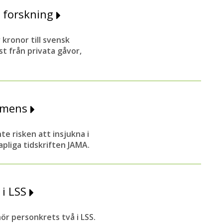
l forskning
 kronor till svensk
 från privata gåvor,
demens
e risken att insjukna i
pliga tidskriften JAMA.
 i LSS
ör personkrets två i LSS.