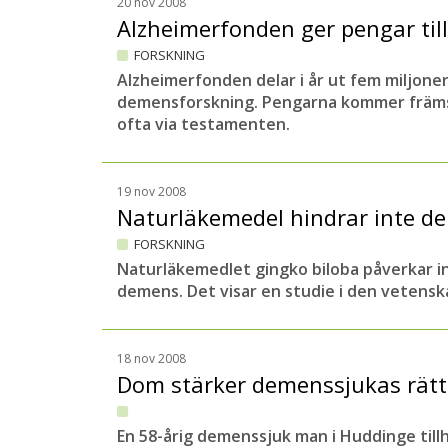
20 nov 2008
Alzheimerfonden ger pengar til
FORSKNING
Alzheimerfonden delar i år ut fem miljoner
demensforskning. Pengarna kommer främst
ofta via testamenten.
19 nov 2008
Naturläkemedel hindrar inte 
FORSKNING
Naturläkemedlet gingko biloba påverkar int
demens. Det visar en studie i den vetenska
18 nov 2008
Dom stärker demenssjukas rätt
En 58-årig demenssjuk man i Huddinge tillh