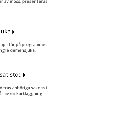
r av möss, presenteras i
sjuka
kap står på programmet
 yngre demensjuka.
sat stöd
deras anhöriga saknas i
r av en kartläggning