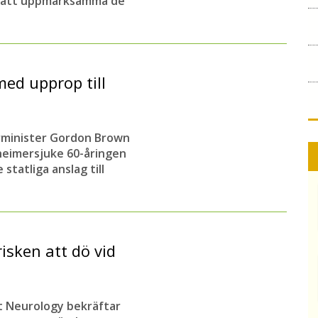
d att uppmärksamma de
ed upprop till
ärminister Gordon Brown
heimersjuke 60-åringen
tatliga anslag till
isken att dö vid
et Neurology bekräftar