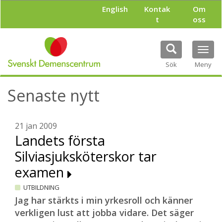
H
English
Kontak
Om
o
t
oss
p
p
a
Tog
t
navi
i
Sök
Meny
l
l
Senaste nytt
h
u
v
u
21 jan 2009
d
Landets första
i
Silviasjuksköterskor tar
n
n
examen
e
h
UTBILDNING
å
Jag har stärkts i min yrkesroll och känner
l
verkligen lust att jobba vidare. Det säger
l