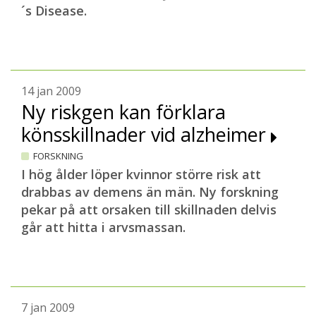
´s Disease
.
14 jan 2009
Ny riskgen kan förklara
könsskillnader vid alzheimer
FORSKNING
I hög ålder löper kvinnor större risk att
drabbas av demens än män. Ny forskning
pekar på att orsaken till skillnaden delvis
går att hitta i arvsmassan.
7 jan 2009