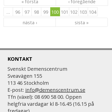
« första
‹ föregående
…
96
97
98
99
100
101
102
103
104
nästa ›
sista »
KONTAKT
Svenskt Demenscentrum
Sveavägen 155
113 46 Stockholm
E-post:
info@demenscentrum.se
Tfn (växel): 08 690 58 00. Öppen
helgfria vardagar kl 8-16.45 (16.15 på
fredagar)