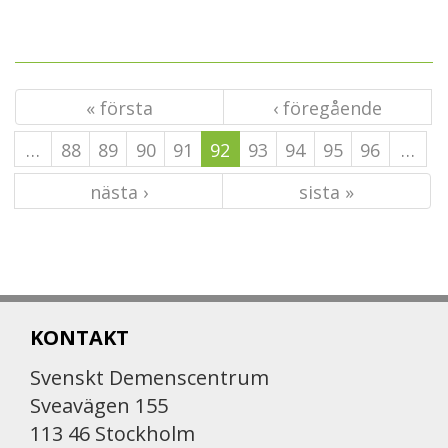
« första
‹ föregående
…
88
89
90
91
92
93
94
95
96
…
nästa ›
sista »
KONTAKT
Svenskt Demenscentrum
Sveavägen 155
113 46 Stockholm