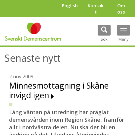
H
English
Kontak
Om
o
t
oss
p
p
a
Tog
t
navi
i
Sök
Meny
l
l
Senaste nytt
h
u
v
u
2 nov 2009
d
Minnesmottagning i Skåne
i
invigd igen
n
n
e
h
Lång väntan på utredning har präglat
å
demensvården inom Region Skåne, framför
l
allt i nordvästra delen. Nu ska det bli en
l
ändring på det. I fredags återinvigdes