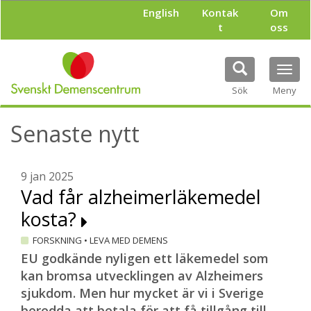
H
English
Kontak
Om
o
t
oss
p
p
a
Tog
t
navi
i
Sök
Meny
l
l
Senaste nytt
h
u
v
u
9 jan 2025
d
Vad får alzheimerläkemedel
i
kosta?
n
n
FORSKNING
•
LEVA MED DEMENS
e
h
EU godkände nyligen ett läkemedel som
å
kan bromsa utvecklingen av Alzheimers
l
sjukdom. Men hur mycket är vi i Sverige
l
beredda att betala för att få tillgång till