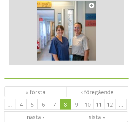
« första
‹ föregående
…
4
5
6
7
8
9
10
11
12
…
nästa ›
sista »